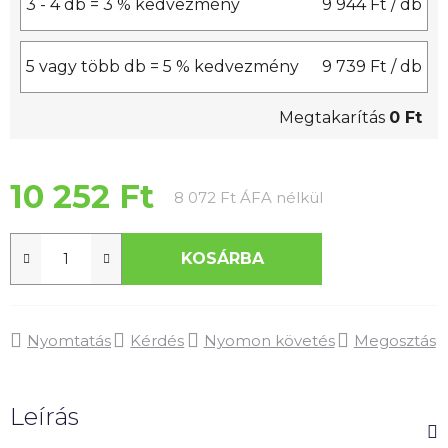
3 - 4 db = 3 % kedvezmény
9 944 Ft
/ db
5 vagy több db = 5 % kedvezmény
9 739 Ft
/ db
Megtakarítás
0 Ft
10 252 Ft
Egységár:
8 072 Ft ÁFA nélkül
KOSÁRBA
Nyomtatás
Kérdés
Nyomon követés
Megosztás
Leírás