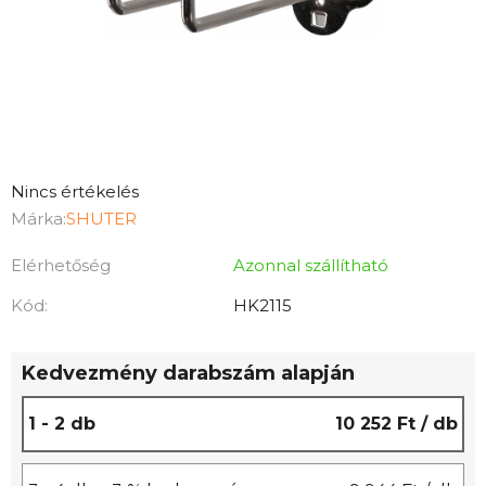
A
Nincs értékelés
termék
Márka:
SHUTER
átlagos
Elérhetőség
Azonnal szállítható
értékelése
5-
Kód:
HK2115
ből
0,0
Kedvezmény darabszám alapján
csillag.
1 - 2 db
10 252 Ft
/ db