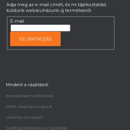
c
Adja meg az e-mail címét, és mi tájékoztatást
küldünk webáruházunk új termékeiről.
E-mail
FELIRATKOZÁS
Mindent a vásárlásról
Kereskedelmi feltételek
Miért vásároljon nálunk
Vásárlási útmutató
Szállítási feltételek és határidők