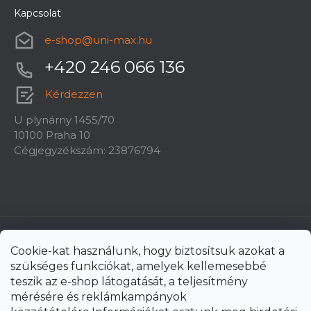
Kapcsolat
e-shop
@
uni-max.hu
+420 246 066 136
Kérdezzen
U plynárny 1455/70
10100 Praha 10
Cégjegyzékszám: 23876794
Cookie-kat használunk, hogy biztosítsuk azokat a
szükséges funkciókat, amelyek kellemesebbé
teszik az e-shop látogatását, a teljesítmény
mérésére és reklámkampányok