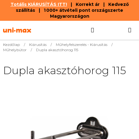
Totális KIÁRUSÍTÁS ITT!
| Korrekt ár | Kedvező
szállítás | 1 000+ átvételi pont országszerte
Magyarországon
Ugrás
Keresés
KOSÁR
a
fő
tartalomhoz
Kezdőlap
/
Kiárusítás
/
Műhelyfelszerelés - Kiárusítás
/
Műhelybútor
/
Dupla akasztóhorog 115
Dupla akasztóhorog 115