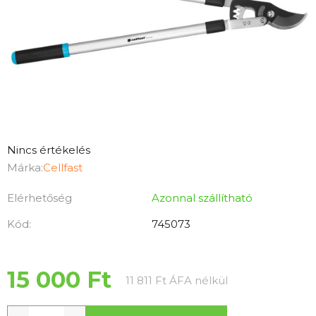
A
Nincs értékelés
termék
Márka:
Cellfast
átlagos
Elérhetőség
Azonnal szállítható
értékelése
5-
Kód:
745073
ből
0,0
csillag.
15 000 Ft
Egységár:
11 811 Ft ÁFA nélkül