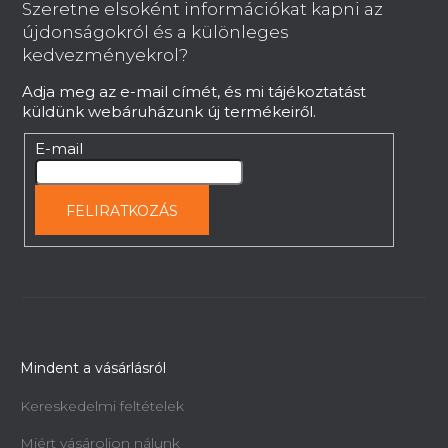
b
Szeretne elsoként információkat kapni az
l
újdonságokról és a különleges
é
kedvezményekrol?
c
Adja meg az e-mail címét, és mi tájékoztatást
küldünk webáruházunk új termékeiről.
E-mail
FELIRATKOZÁS
Mindent a vásárlásról
Kereskedelmi feltételek
Miért vásároljon nálunk