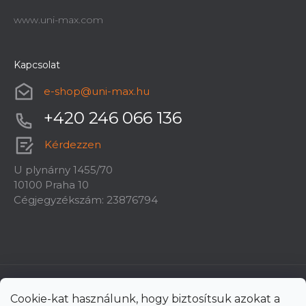
www.uni-max.com
Kapcsolat
e-shop
@
uni-max.hu
+420 246 066 136
Kérdezzen
U plynárny 1455/70
10100 Praha 10
Cégjegyzékszám: 23876794
Cookie-kat használunk, hogy biztosítsuk azokat a