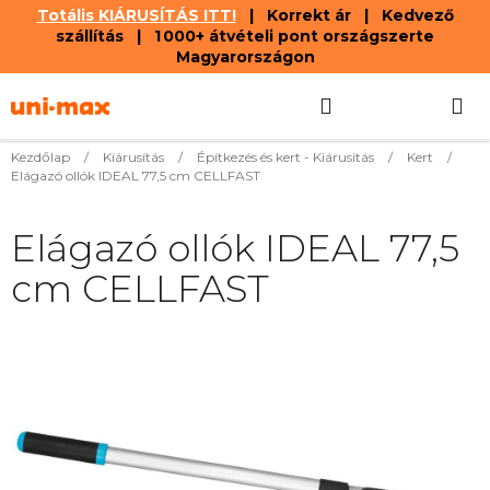
Totális KIÁRUSÍTÁS ITT!
| Korrekt ár | Kedvező
szállítás | 1 000+ átvételi pont országszerte
Magyarországon
Ugrás
Keresés
KOSÁR
a
fő
tartalomhoz
Kezdőlap
/
Kiárusítás
/
Építkezés és kert - Kiárusítás
/
Kert
/
Elágazó ollók IDEAL 77,5 cm CELLFAST
Elágazó ollók IDEAL 77,5
cm CELLFAST