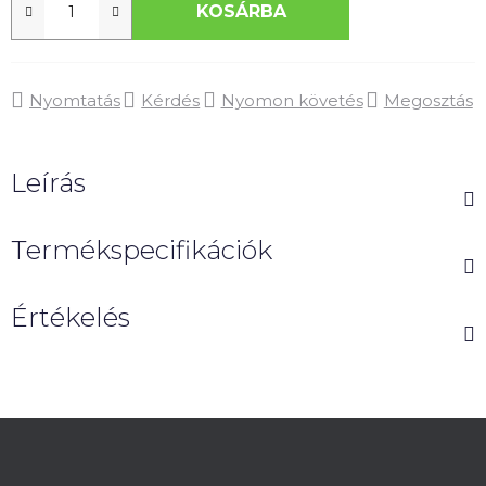
KOSÁRBA
Nyomtatás
Kérdés
Nyomon követés
Megosztás
Leírás
Termékspecifikációk
Értékelés
L
á