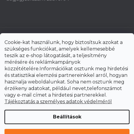
Cookie-kat használunk, hogy biztosítsuk azokat a
szükséges funkciókat, amelyek kellemesebbé
teszik az e-shop látogatását, a teljesítmény
mérésére és reklámkampányok
közzétételére.Információkat osztunk meg hirdetési
és statisztikai elemzési partnereinkkel arról, hogyan
hasznalja weboldalunkat. Soha nem osztunk meg
érzékeny adatokat, például nevet,telefonszámot
vagy e-mail címet a hirdetesi partnerekkel.
Shoptet Premium készítette
Tájékoztatás a személyes adatok védelméről
Copyright 2026
uni-max.hu
. Minden jog fenntartva.
Süti
Beállítások
beállítások szerkesztése