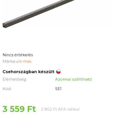
A
Nincs értékelés
termék
Márka:
uni-max
átlagos
Csehországban készült
értékelése
Elérhetőség
Azonnal szállítható
5-
ből
Kód:
SE1
0,0
csillag.
3 559 Ft
Egységár:
2 802 Ft ÁFA nélkül