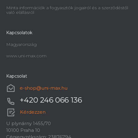
Minta információk a fogyasztók jogairól és a szerződéstől
való elállásról
Kapcsolatok
Magyarország
www.uni-max.com
Kapcsolat
e-shop
@
uni-max.hu
+420 246 066 136
Kérdezzen
U plynárny 1455/70
10100 Praha 10
Cégjegyzékszám: 23876794