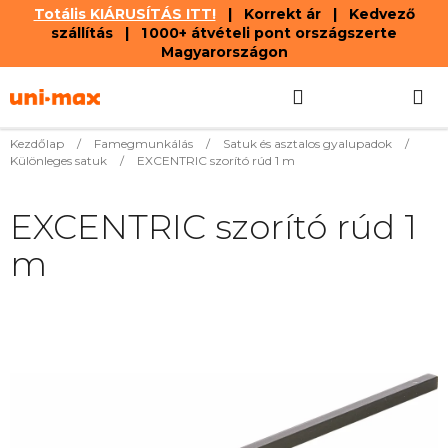
Totális KIÁRUSÍTÁS ITT!
| Korrekt ár | Kedvező
szállítás | 1 000+ átvételi pont országszerte
Magyarországon
Ugrás
Keresés
KOSÁR
a
fő
tartalomhoz
Kezdőlap
/
Famegmunkálás
/
Satuk és asztalos gyalupadok
/
Különleges satuk
/
EXCENTRIC szorító rúd 1 m
EXCENTRIC szorító rúd 1
m