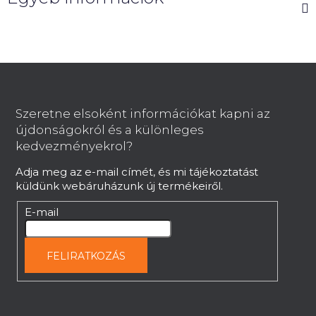
L
á
b
Szeretne elsoként információkat kapni az
l
újdonságokról és a különleges
é
kedvezményekrol?
c
Adja meg az e-mail címét, és mi tájékoztatást
küldünk webáruházunk új termékeiről.
E-mail
FELIRATKOZÁS