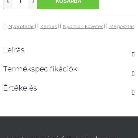
KOSÁRBA
Nyomtatás
Kérdés
Nyomon követés
Megosztás
Leírás
Termékspecifikációk
Értékelés
L
á
b