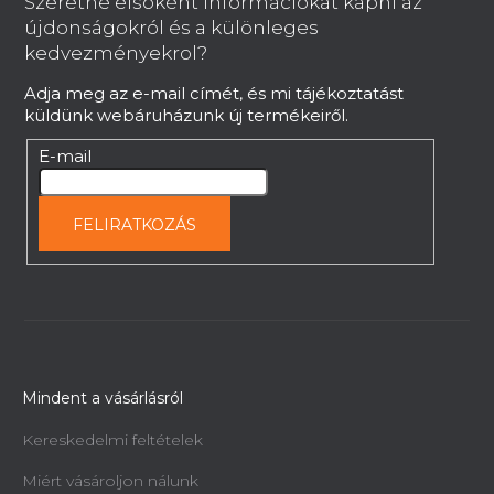
Szeretne elsoként információkat kapni az
l
újdonságokról és a különleges
é
kedvezményekrol?
c
Adja meg az e-mail címét, és mi tájékoztatást
küldünk webáruházunk új termékeiről.
E-mail
FELIRATKOZÁS
Mindent a vásárlásról
Kereskedelmi feltételek
Miért vásároljon nálunk