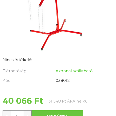
A
Nincs értékelés
termék
Elérhetőség
Azonnal szállítható
átlagos
értékelése
Kód:
038012
5-
ből
0,0
40 066 Ft
Egységár:
31 548 Ft ÁFA nélkül
csillag.