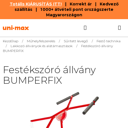
Totális KIÁRUSÍTÁS ITT!
| Korrekt ár | Kedvező
szállítás | 1 000+ átvételi pont országszerte
Magyarországon
Ugrás
Keresés
KOSÁR
a
fő
tartalomhoz
Kezdőlap
/
Műhelyfelszerelés
/
Sűrített levegő
/
Festő technika
/
Lakkozó állványok és alátámasztások
/
Festékszóró állvány
BUMPERFIX
Festékszóró állvány
BUMPERFIX