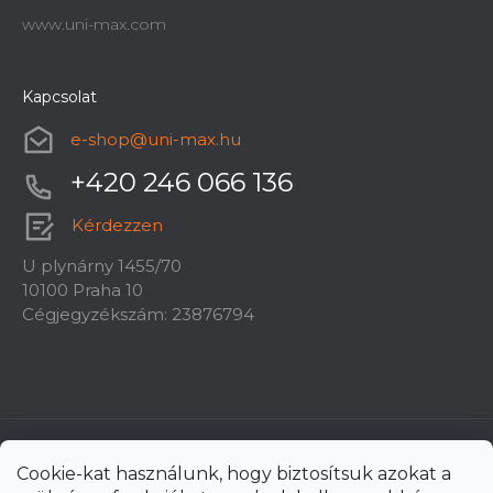
www.uni-max.com
Kapcsolat
e-shop
@
uni-max.hu
+420 246 066 136
Kérdezzen
U plynárny 1455/70
10100 Praha 10
Cégjegyzékszám: 23876794
Cookie-kat használunk, hogy biztosítsuk azokat a