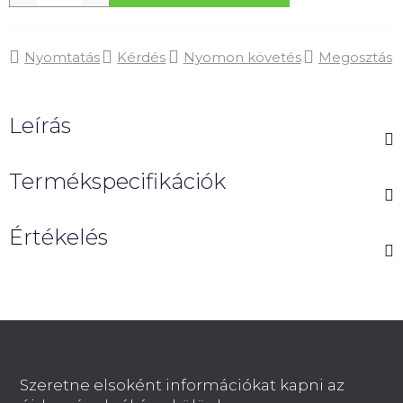
Nyomtatás
Kérdés
Nyomon követés
Megosztás
Leírás
Termékspecifikációk
Értékelés
L
á
b
Szeretne elsoként információkat kapni az
l