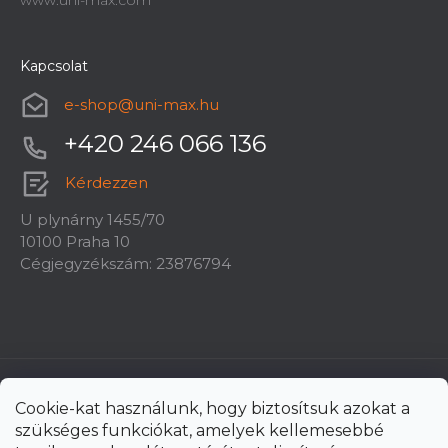
www.uni-max.com
Kapcsolat
e-shop
@
uni-max.hu
+420 246 066 136
Kérdezzen
U plynárny 1455/70
10100 Praha 10
Cégjegyzékszám: 23876794
Cookie-kat használunk, hogy biztosítsuk azokat a
szükséges funkciókat, amelyek kellemesebbé