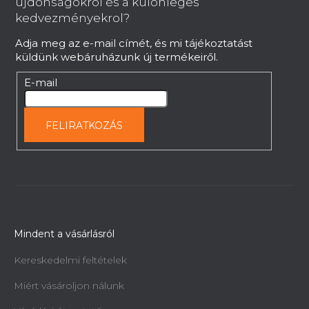
újdonságokról és a különleges
é
kedvezményekrol?
c
Adja meg az e-mail címét, és mi tájékoztatást
küldünk webáruházunk új termékeiről.
E-mail
FELIRATKOZÁS
Mindent a vásárlásról
Kereskedelmi feltételek
Miért vásároljon nálunk