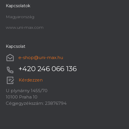
Kapcsolatok
Magyarország
www.uni-max.com
Kapcsolat
e-shop
@
uni-max.hu
+420 246 066 136
Kérdezzen
U plynárny 1455/70
10100 Praha 10
Cégjegyzékszám: 23876794