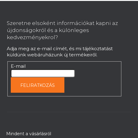
L
y
í
á
t
b
Szeretne elsoként információkat kapni az
á
l
újdonságokról és a különleges
s
é
kedvezményekrol?
e
c
l
Adja meg az e-mail címét, és mi tájékoztatást
e
küldünk webáruházunk új termékeiről.
m
e
E-mail
i
FELIRATKOZÁS
Mindent a vásárlásról