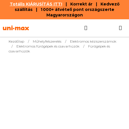
Totális KIÁRUSÍTÁS ITT!
| Korrekt ár | Kedvező
szállítás | 1 000+ átvételi pont országszerte
Magyarországon
Ugrás
Keresés
KOSÁR
a
fő
tartalomhoz
Kezdőlap
/
Műhelyfelszerelés
/
Elektromos kéziszerszámok
/
Elektromos fúrógépek és csavarhúzók
/
Fúrógépek és
csavarhúzók
Legnépszerűbb termékek