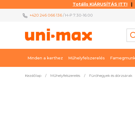
Totális KIÁRUSÍTÁS ITT!
| K
Ugrás
+420 246 066 136
/ H-P 7:30-16:00
a
fő
tartalomhoz
Minden a kerthez
Műhelyfelszerelés
Famegmunk
Kezdőlap
/
Műhelyfelszerelés
/
Fúróhegyek és dörzsárak