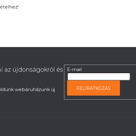
tételhez!
i az újdonságokról és
E-mail
FELIRATKOZÁS
küldünk webáruházunk új