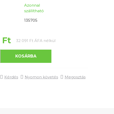
Azonnal
szállítható
135705
 Ft
Egységár:
32 091 Ft ÁFA nélkül
KOSÁRBA
Kérdés
Nyomon követés
Megosztás