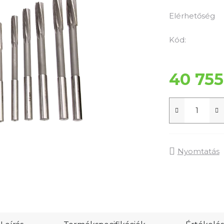
termék
átlagos
Elérhetőség
értékelése
5-
Kód:
ből
0,0
40 755
csillag.
Nyomtatás