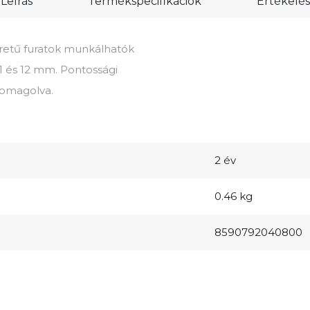
Leírás
Termékspecifikációk
Értékelés
éretű furatok munkálhatók
10; 11 és 12 mm. Pontossági
somagolva.
2 év
0.46 kg
8590792040800