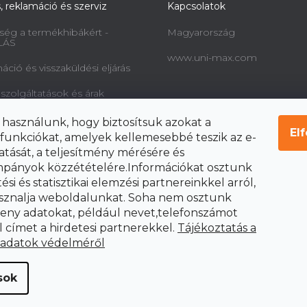
s, reklamáció és szerviz
Kapcsolatok
ség a termékhibákért -
Magyarország
LÁS
www.uni-max.com
ció és visszaküldési eljárás
 szolgáltatások és árak
információk a fogyasztók
 használunk, hogy biztosítsuk azokat a
l és a szerződéstől való
El
funkciókat, amelyek kellemesebbé teszik az e-
ól
atását, a teljesítmény mérésére és
pányok közzétételére.Információkat osztunk
si és statisztikai elemzési partnereinkkel arról,
sznalja weboldalunkat. Soha nem osztunk
ny adatokat, például nevet,telefonszámot
l címet a hirdetesi partnerekkel.
Tájékoztatás a
 adatok védelméről
sok
tva.
Süti beállítások szerkesztése