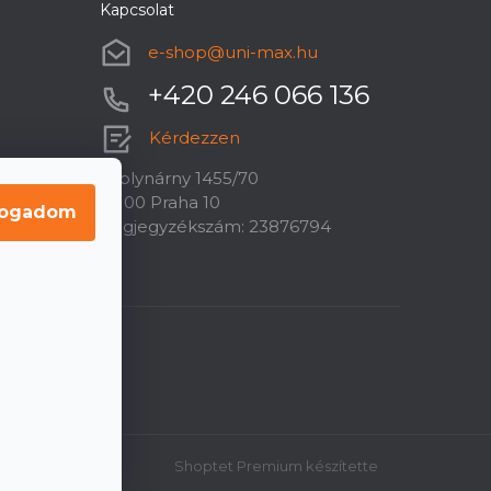
Kapcsolat
e-shop
@
uni-max.hu
+420 246 066 136
Kérdezzen
U plynárny 1455/70
10100 Praha 10
fogadom
Cégjegyzékszám: 23876794
Shoptet Premium készítette