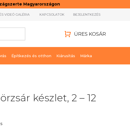
rszágszerte Magyarországon
ÉS VIDEÓ GALÉRIA
KAPCSOLATOK
BEJELENTKEZÉS
ÜRES KOSÁR
KOSÁR
órás
Építkezés és otthon
Kiárusítás
Márka
örzsár készlet, 2 – 12
s