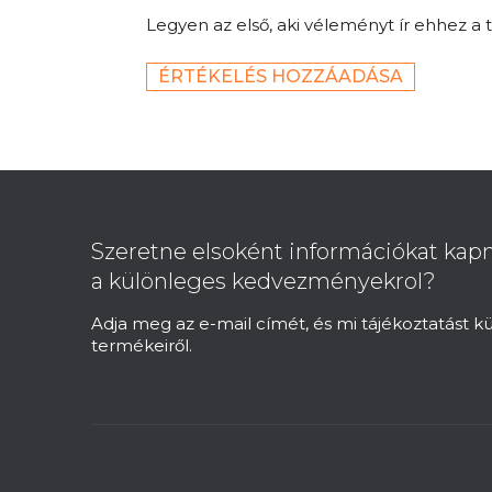
Legyen az első, aki véleményt ír ehhez a 
ÉRTÉKELÉS HOZZÁADÁSA
L
á
b
Szeretne elsoként információkat kapn
l
a különleges kedvezményekrol?
é
c
Adja meg az e-mail címét, és mi tájékoztatást 
termékeiről.