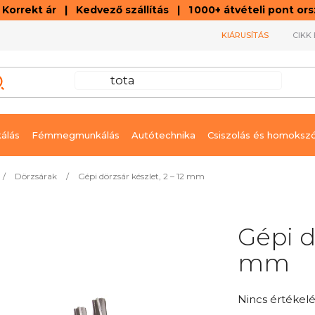
orrekt ár | Kedvező szállítás | 1 000+ átvételi pont o
KIÁRUSÍTÁS
CIKK 
álás
Fémmegmunkálás
Autótechnika
Csiszolás és homoksz
/
Dörzsárak
/
Gépi dörzsár készlet, 2 – 12 mm
Gépi d
mm
A
Nincs értékelé