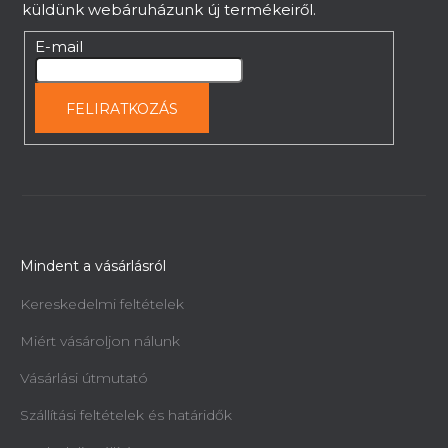
küldünk webáruházunk új termékeiről.
E-mail
FELIRATKOZÁS
Mindent a vásárlásról
Kereskedelmi feltételek
Miért vásároljon nálunk
Vásárlási útmutató
Szállítási feltételek és határidők