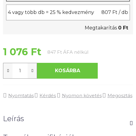
4 vagy több db = 25 % kedvezmény
807 Ft
/ db
Megtakarítás
0 Ft
1 076 Ft
Egységár:
847 Ft ÁFA nélkül
KOSÁRBA
Nyomtatás
Kérdés
Nyomon követés
Megosztás
Leírás