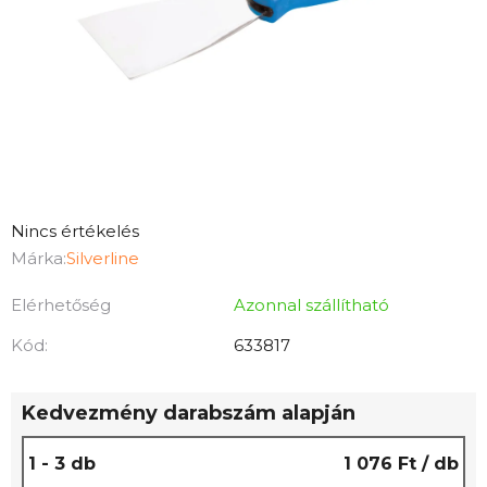
A
Nincs értékelés
termék
Márka:
Silverline
átlagos
Elérhetőség
Azonnal szállítható
értékelése
5-
Kód:
633817
ből
0,0
Kedvezmény darabszám alapján
csillag.
1 - 3 db
1 076 Ft
/ db