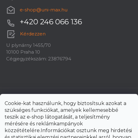
e-shop
@
uni-max.hu
+420 246 066 136
Kérdezzen
U plynárny 1455/70
10100 Praha 10
Cégjegyzékszám: 23876794
Cookie-kat használunk, hogy biztosítsuk azokat a
szükséges funkciókat, amelyek kellemesebbé
teszik az e-shop látogatását, a teljesítmény
mérésére és reklámkampányok
közzétételére.Információkat osztunk meg hirdetési
és statisztikai elemzési partnereinkkel arról, hogyan