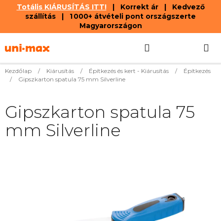
Totális KIÁRUSÍTÁS ITT!
| Korrekt ár | Kedvező
szállítás | 1 000+ átvételi pont országszerte
Magyarországon
Ugrás
Keresés
KOSÁR
a
fő
tartalomhoz
Kezdőlap
/
Kiárusítás
/
Építkezés és kert - Kiárusítás
/
Építkezés
/
Gipszkarton spatula 75 mm Silverline
Gipszkarton spatula 75
mm Silverline