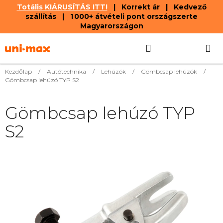
Totális KIÁRUSÍTÁS ITT!
| Korrekt ár | Kedvező
szállítás | 1 000+ átvételi pont országszerte
Magyarországon
Ugrás
Keresés
KOSÁR
a
fő
tartalomhoz
Kezdőlap
/
Autótechnika
/
Lehúzók
/
Gömbcsap lehúzók
/
Gömbcsap lehúzó TYP S2
Gömbcsap lehúzó TYP
S2