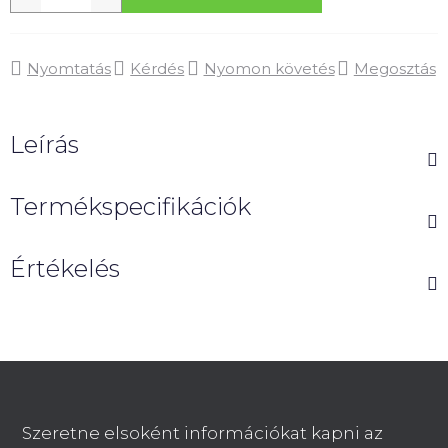
Nyomtatás
Kérdés
Nyomon követés
Megosztás
Leírás
Termékspecifikációk
Értékelés
L
á
b
Szeretne elsoként információkat kapni az