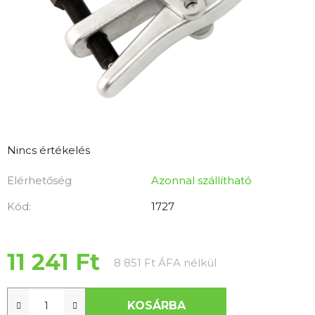
A
Nincs értékelés
termék
Elérhetőség
Azonnal szállítható
átlagos
értékelése
Kód:
1727
5-
ből
0,0
11 241 Ft
Egységár:
8 851 Ft ÁFA nélkül
csillag.
KOSÁRBA