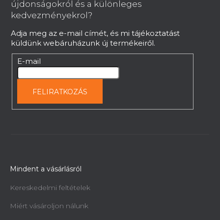
l
újdonságokról és a különleges
é
kedvezményekrol?
c
Adja meg az e-mail címét, és mi tájékoztatást
küldünk webáruházunk új termékeiről.
E-mail
FELIRATKOZÁS
Mindent a vásárlásról
Kereskedelmi feltételek
Miért vásároljon nálunk