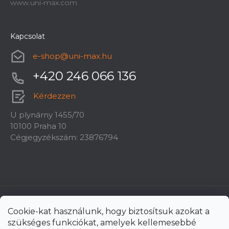
www.uni-max.com
Kapcsolat
e-shop
@
uni-max.hu
+420 246 066 136
Kérdezzen
U plynárny 1455/70
10100 Praha 10
Cégjegyzékszám: 23876794
Cookie-kat használunk, hogy biztosítsuk azokat a
szükséges funkciókat, amelyek kellemesebbé