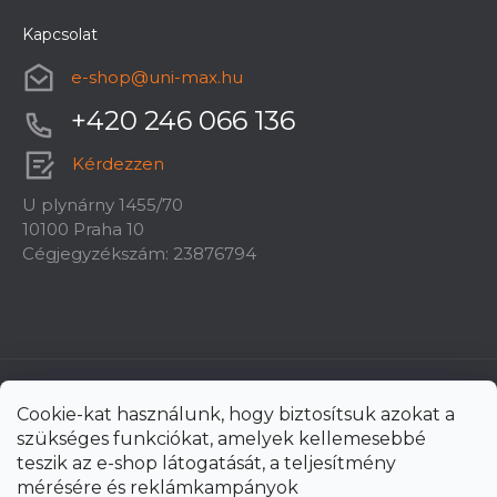
Kapcsolat
e-shop
@
uni-max.hu
+420 246 066 136
Kérdezzen
U plynárny 1455/70
10100 Praha 10
Cégjegyzékszám: 23876794
Cookie-kat használunk, hogy biztosítsuk azokat a
szükséges funkciókat, amelyek kellemesebbé
teszik az e-shop látogatását, a teljesítmény
mérésére és reklámkampányok