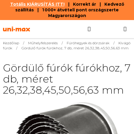
Totális KIÁRUSÍTÁS ITT!
| Korrekt ár | Kedvező
szállítás | 1 000+ átvételi pont országszerte
Magyarországon
Ugrás
Keresés
KOSÁR
a
fő
tartalomhoz
Kezdőlap
/
Műhelyfelszerelés
/
Fúróhegyek és dörzsárak
/
Kivágó
fúrók
/
Gördülő fúrók fúrókhoz, 7 db, méret 26,32,38,45,50,56,63 mm
Gördülő fúrók fúrókhoz, 7
db, méret
26,32,38,45,50,56,63 mm