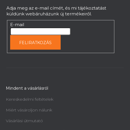
c
Adja meg az e-mail címét, és mi tájékoztatást
küldünk webáruházunk új termékeiről.
E-mail
FELIRATKOZÁS
Mindent a vásárlásról
Kereskedelmi feltételek
Miért vásároljon nálunk
Vásárlási útmutató