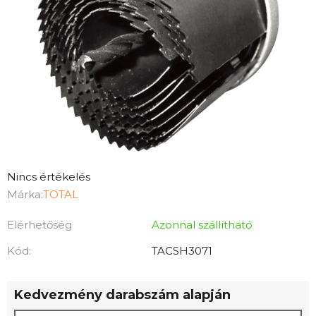
A
Nincs értékelés
termék
Márka:
TOTAL
átlagos
Elérhetőség
Azonnal szállítható
értékelése
5-
Kód:
TACSH3071
ből
0,0
Kedvezmény darabszám alapján
csillag.