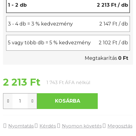
1 - 2 db
2 213 Ft
/ db
3 - 4 db = 3 % kedvezmény
2 147 Ft
/ db
5 vagy több db = 5 % kedvezmény
2 102 Ft
/ db
Megtakarítás
0 Ft
2 213 Ft
Egységár:
1 743 Ft ÁFA nélkül
KOSÁRBA
Nyomtatás
Kérdés
Nyomon követés
Megosztás