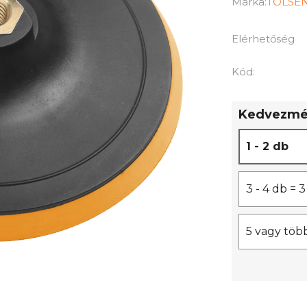
termék
Márka:
TOLSE
átlagos
értékelése
Elérhetőség
5-
ből
Kód:
0,0
csillag.
Kedvezmén
1 - 2 db
3 - 4 db =
5 vagy töb