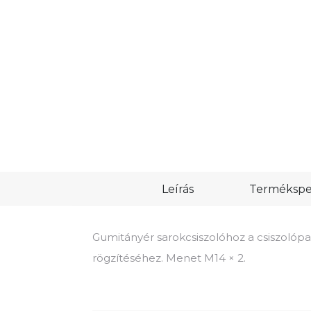
Leírás
Termékspec
Gumitányér sarokcsiszolóhoz a csiszolópa
rögzítéséhez. Menet M14 × 2.