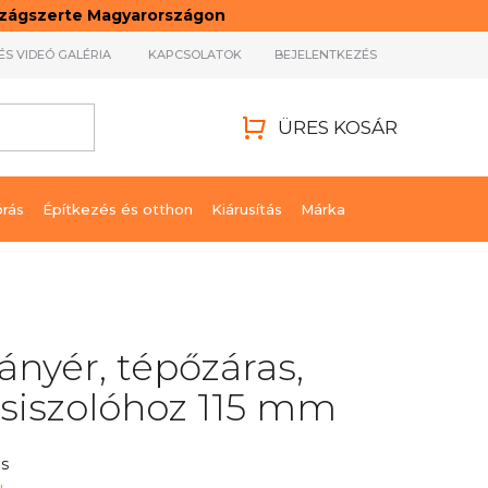
rszágszerte Magyarországon
ÉS VIDEÓ GALÉRIA
KAPCSOLATOK
BEJELENTKEZÉS
ÜRES KOSÁR
KOSÁR
órás
Építkezés és otthon
Kiárusítás
Márka
nyér, tépőzáras,
siszolóhoz 115 mm
s