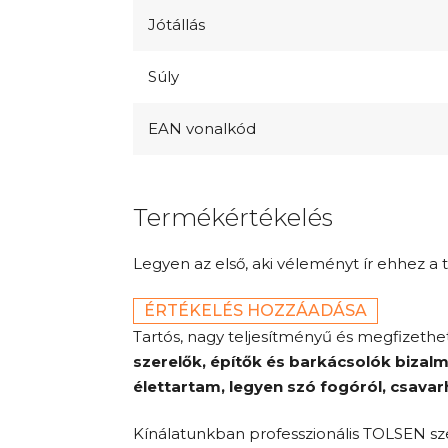
Jótállás
Súly
EAN vonalkód
Termékértékelés
Legyen az első, aki véleményt ír ehhez a 
ÉRTÉKELÉS HOZZÁADÁSA
Tartós, nagy teljesítményű és megfizeth
szerelők, építők és barkácsolók bizalm
élettartam
, legyen szó
fogóról, csavarh
Kínálatunkban professzionális TOLSEN sz