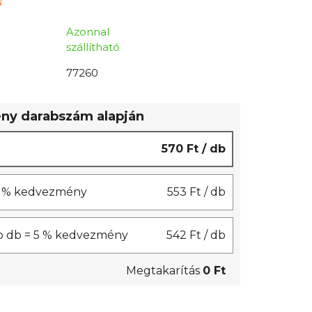
N
Azonnal
szállítható
77260
y darabszám alapján
570 Ft
/ db
 3 % kedvezmény
553 Ft
/ db
b db = 5 % kedvezmény
542 Ft
/ db
Megtakarítás
0 Ft