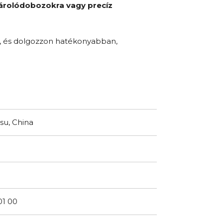
tárolódobozokra vagy precíz
b, és dolgozzon hatékonyabban,
su, China
01 00