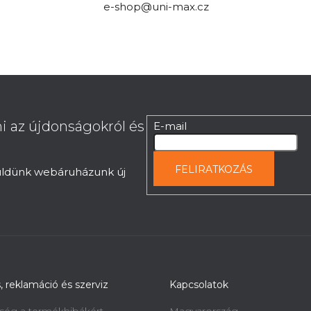
e-shop@uni-max.cz
i az újdonságokról és
E-mail
FELIRATKOZÁS
küldünk webáruházunk új
s, reklamáció és szerviz
Kapcsolatok
ség a termékhibákért -
Magyarország