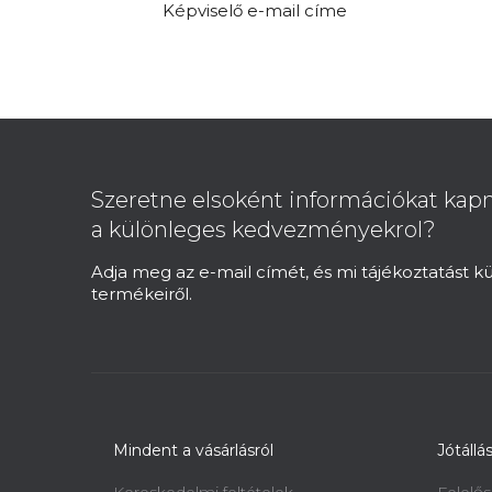
Képviselő e-mail címe
L
á
b
Szeretne elsoként információkat kapn
l
a különleges kedvezményekrol?
é
c
Adja meg az e-mail címét, és mi tájékoztatást 
termékeiről.
Mindent a vásárlásról
Jótállá
Kereskedelmi feltételek
Felelős