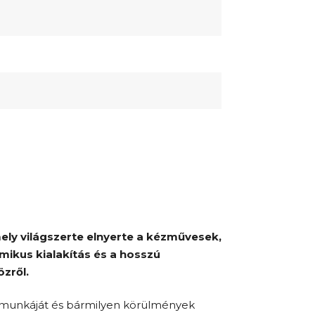
ly világszerte elnyerte a kézművesek,
mikus kialakítás és a hosszú
özről
.
k munkáját és bármilyen körülmények