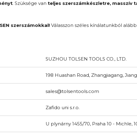
ményt
. Szüksége van
teljes szerszámkészletre, masszív 
OLSEN szerszámokkal!
Válasszon széles kínálatunkból aláb
SUZHOU TOLSEN TOOLS CO., LTD.
198 Huashan Road, Zhangjiagang, Jiang
sales@tolsentools.com
Zafido uni s.r.o.
U plynárny 1455/70, Praha 10 - Michle, 1