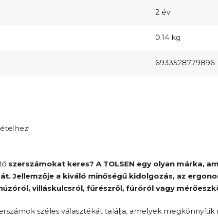
2 év
0.14 kg
6933528779896
tételhez!
ető
szerszámokat keres? A
TOLSEN
egy olyan márka, ame
át. Jellemzője a
kiváló minőségű kidolgozás, az ergono
úzóról, villáskulcsról, fűrészről, fúróról vagy mérőeszk
erszámok széles választékát találja, amelyek megkönnyíti