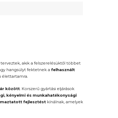
erveztek, akik a felszerelésüktől többet
agy hangsúlyt fektetnek a
felhasznált
ú élettartamra.
 ár között
. Korszerű gyártási eljárások
gi, kényelmi és munkahatékonysági
maztatott fejlesztést
kínálnak, amelyek