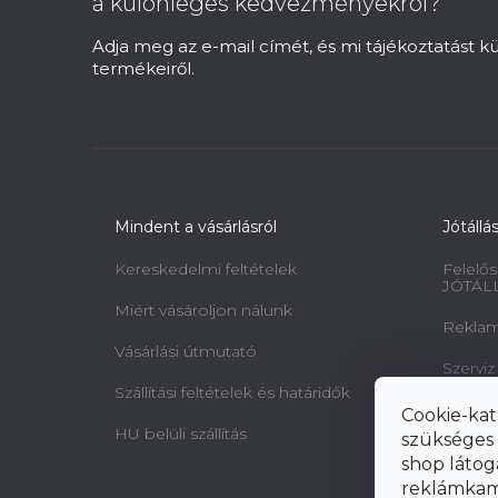
a különleges kedvezményekrol?
é
c
Adja meg az e-mail címét, és mi tájékoztatást 
termékeiről.
Mindent a vásárlásról
Jótállá
Kereskedelmi feltételek
Felelős
JÓTÁL
Miért vásároljon nálunk
Reklamá
Vásárlási útmutató
Szerviz
Szállítási feltételek és határidők
Minta 
Cookie-kat
jogairó
HU belüli szállítás
szükséges 
elállásr
shop látog
reklámkam