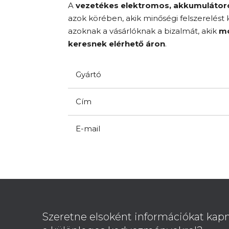
A
vezetékes elektromos, akkumulátor
azok körében, akik minőségi felszerelés
azoknak a vásárlóknak a bizalmát, akik
mo
keresnek elérhető áron
.
Gyártó
Cím
E-mail
L
á
b
Szeretne elsoként információkat kapn
l