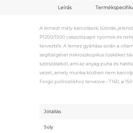
Leírás
Termékspecifik
A lemezt mély karcolások, túlórák, jelent
P1200/1500 csiszolópapír nyomok és nehé
tervezték. A lemez gyártása során a villam
segítségével mikroszkopikus tüskéket táv
szőrszálaiból, ami az anyag puha és haté
vezet, amely munka közben nem karcolja 
Forgó polírozókhoz tervezve.- T160, ⌀ 15
Jótállás
Súly