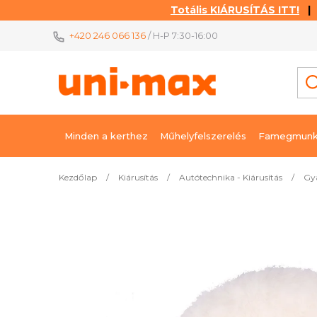
Totális KIÁRUSÍTÁS ITT!
| K
Ugrás
+420 246 066 136
/ H-P 7:30-16:00
a
fő
tartalomhoz
Minden a kerthez
Műhelyfelszerelés
Famegmunk
Kezdőlap
/
Kiárusítás
/
Autótechnika - Kiárusítás
/
Gya