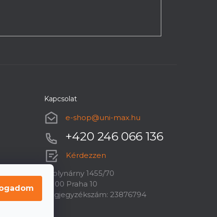
Kapcsolat
e-shop
@
uni-max.hu
+420 246 066 136
Kérdezzen
U plynárny 1455/70
10100 Praha 10
fogadom
Cégjegyzékszám: 23876794