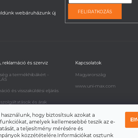
FELIRATKOZÁS
küldünk webáruházunk új
s, reklamáció és szerviz
Kapcsolatok
ség a termékhibákért -
Magyarország
LÁS
www.uni-max.com
ció és visszaküldési eljárás
 szolgáltatások és árak
információk a fogyasztók
 használunk, hogy biztosítsuk azokat a
l és a szerződéstől való
El
funkciókat, amelyek kellemesebbé teszik az e-
ól
atását, a teljesítmény mérésére és
pányok közzétételére.Információkat osztunk