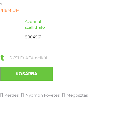
s
 PREMIUM
Azonnal
szállítható
8804561
Ft
Egységár:
5 651 Ft ÁFA nélkül
KOSÁRBA
Kérdés
Nyomon követés
Megosztás