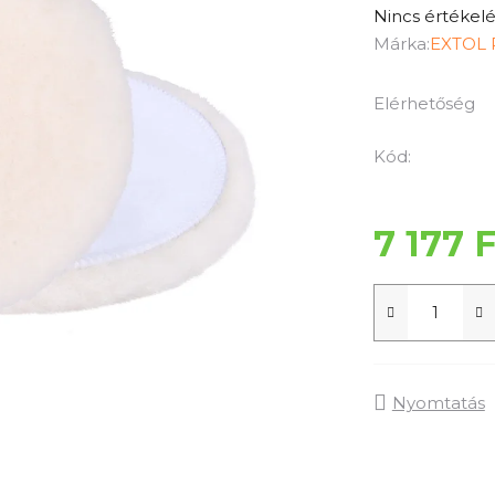
A
Nincs értékelé
termék
Márka:
EXTOL
átlagos
értékelése
Elérhetőség
5-
ből
Kód:
0,0
csillag.
7 177 
Nyomtatás