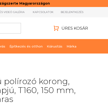
rszágszerte Magyarországon
ÉS VIDEÓ GALÉRIA
KAPCSOLATOK
BEJELENTKEZÉS
ÜRES KOSÁR
KOSÁR
órás
Építkezés és otthon
Kiárusítás
Márka
 polírozó korong,
pjú, T160, 150 mm,
ras