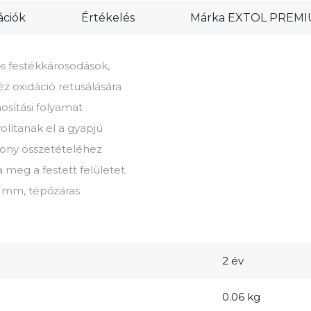
ációk
Értékelés
Márka
EXTOL PREM
ős festékkárosodások,
z oxidáció retusálására
osítási folyamat
olítanak el a gyapjú
kony összetételéhez
meg a festett felületet.
0 mm, tépőzáras
2 év
0.06 kg