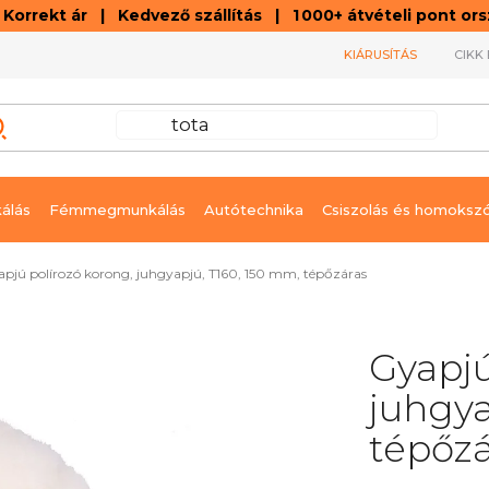
orrekt ár | Kedvező szállítás | 1 000+ átvételi pont o
KIÁRUSÍTÁS
CIKK 
álás
Fémmegmunkálás
Autótechnika
Csiszolás és homoksz
pjú polírozó korong, juhgyapjú, T160, 150 mm, tépőzáras
Gyapjú
juhgya
tépőzá