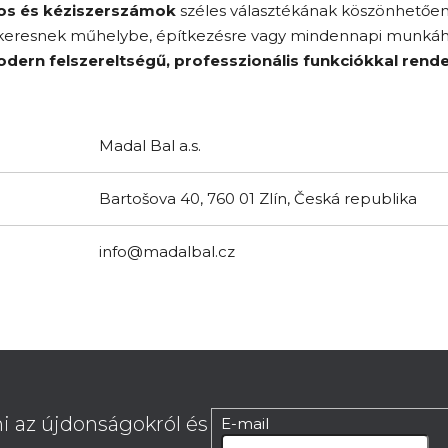
os és kéziszerszámok
széles választékának köszönhetően
t keresnek műhelybe, építkezésre vagy mindennapi munkáh
dern felszereltségű, professzionális funkciókkal ren
Madal Bal a.s.
Bartošova 40, 760 01 Zlín, Česká republika
info@madalbal.cz
i az újdonságokról és
E-mail