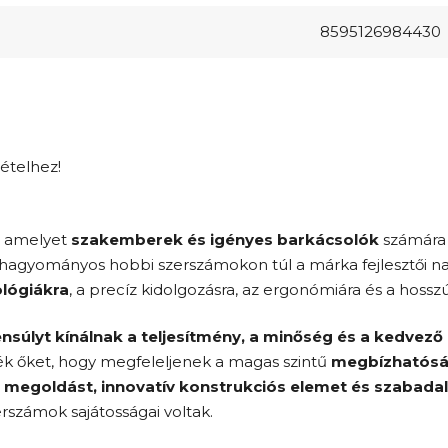
8595126984430
tételhez!
, amelyet
szakemberek és igényes barkácsolók
számára t
 A hagyományos hobbi szerszámokon túl a márka fejlesztői n
lógiákra
, a precíz kidolgozásra, az ergonómiára és a hossz
ensúlyt kínálnak a teljesítmény, a minőség és a kedvező
ték őket, hogy megfeleljenek a magas szintű
megbízhatósá
 megoldást, innovatív konstrukciós elemet és szabadal
rszámok sajátosságai voltak.