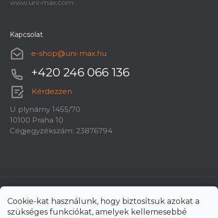
www.uni-max.com
Kapcsolat
e-shop
@
uni-max.hu
+420 246 066 136
Kérdezzen
U plynárny 1455/70
10100 Praha 10
Cégjegyzékszám: 23876794
Cookie-kat használunk, hogy biztosítsuk azokat a
szükséges funkciókat, amelyek kellemesebbé