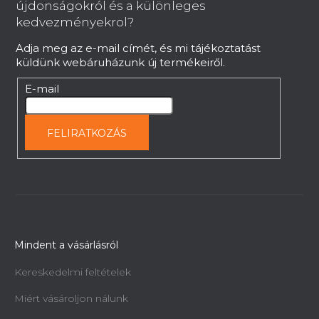
l
újdonságokról és a különleges
é
kedvezményekrol?
c
Adja meg az e-mail címét, és mi tájékoztatást
küldünk webáruházunk új termékeiről.
E-mail
FELIRATKOZÁS
Mindent a vásárlásról
Kereskedelmi feltételek
Miért vásároljon nálunk