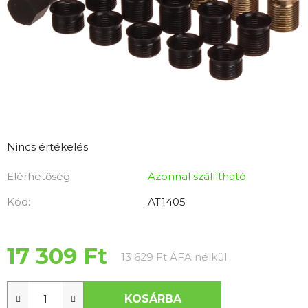
A
Nincs értékelés
termék
Elérhetőség
Azonnal szállítható
átlagos
értékelése
Kód:
AT1405
5-
ből
0,0
17 309 Ft
Egységár:
13 629 Ft ÁFA nélkül
csillag.
KOSÁRBA