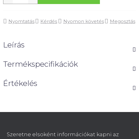
Nyomtatás
Kérdés
Nyomon követés
Megosztás
Leírás
Termékspecifikációk
Értékelés
L
á
b
Szeretne elsoként információkat kapni az