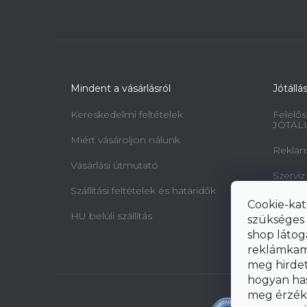
Mindent a vásárlásról
Jótállá
Kereskedelmi feltételek
Felelős
JÓTÁL
Miért vásároljon nálunk
Reklamá
Vásárlási útmutató
Szerviz
Szállítási feltételek és határidők
Minta 
Cookie-kat
jogairó
HU belüli szállítás
szükséges 
elállásr
shop látog
reklámkam
meg hirdeté
hogyan ha
meg érzéke