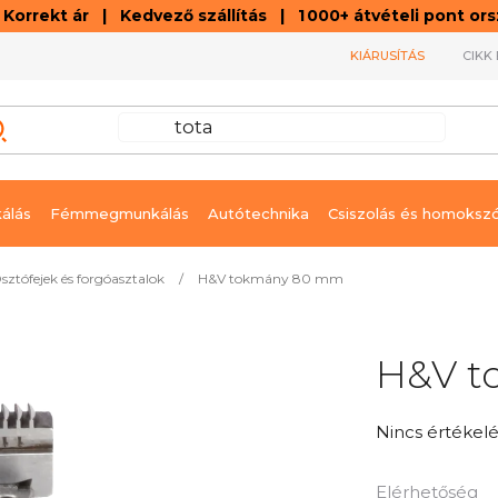
orrekt ár | Kedvező szállítás | 1 000+ átvételi pont o
KIÁRUSÍTÁS
CIKK 
álás
Fémmegmunkálás
Autótechnika
Csiszolás és homoksz
sztófejek és forgóasztalok
/
H&V tokmány 80 mm
H&V t
A
Nincs értékelé
termék
átlagos
Elérhetőség