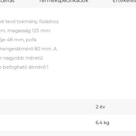
Leírás
Termékspecifikációk
Értékelés
vé tevő tokmány, fúráshoz
 mm, magasság 125 mm.
ője 48 mm, pofa
ej hengerátmérő 80 mm. A
kár nagyobb méretű
b befogható átmérő 1
2 év
6.4 kg