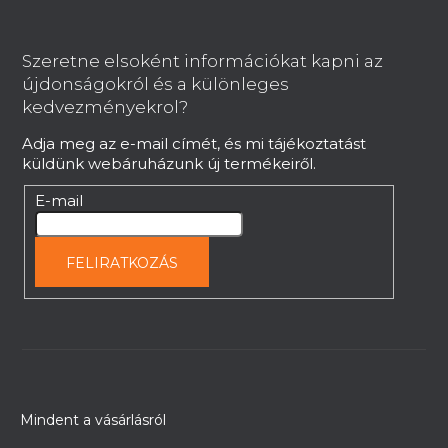
L
á
b
Szeretne elsoként információkat kapni az
l
újdonságokról és a különleges
é
kedvezményekrol?
c
Adja meg az e-mail címét, és mi tájékoztatást
küldünk webáruházunk új termékeiről.
E-mail
FELIRATKOZÁS
Mindent a vásárlásról