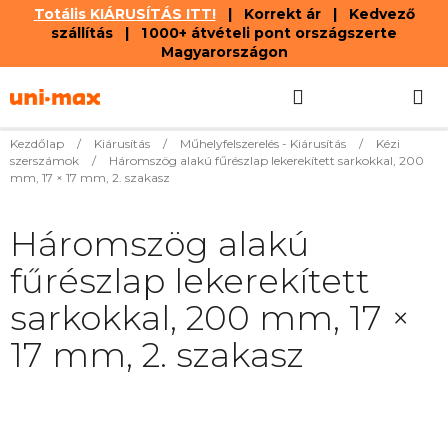
Totális KIÁRUSÍTÁS ITT!
| Korrekt ár | Kedvező
szállítás | 1 000+ átvételi pont országszerte
Magyarországon
Ugrás
Keresés
KOSÁR
a
fő
tartalomhoz
Kezdőlap
/
Kiárusítás
/
Műhelyfelszerelés - Kiárusítás
/
Kézi
szerszámok
/
Háromszög alakú fűrészlap lekerekített sarkokkal, 200
mm, 17 × 17 mm, 2. szakasz
Háromszög alakú
fűrészlap lekerekített
sarkokkal, 200 mm, 17 ×
17 mm, 2. szakasz