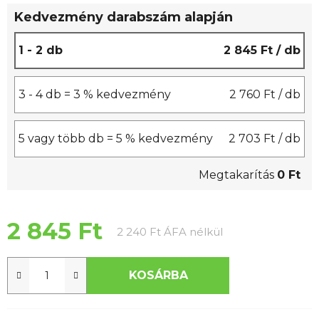
0,0
Kedvezmény darabszám alapján
csillag.
1 - 2 db
2 845 Ft
/ db
3 - 4 db = 3 % kedvezmény
2 760 Ft
/ db
5 vagy több db = 5 % kedvezmény
2 703 Ft
/ db
Megtakarítás
0 Ft
2 845 Ft
Egységár:
2 240 Ft ÁFA nélkül
KOSÁRBA