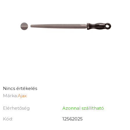
A
Nincs értékelés
termék
Márka:
Ajax
átlagos
Elérhetőség
Azonnal szállítható
értékelése
5-
Kód:
12562025
ből