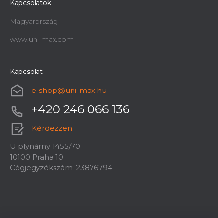
Kapcsolatok
Magyarország
www.uni-max.com
Kapcsolat
e-shop
@
uni-max.hu
+420 246 066 136
Kérdezzen
U plynárny 1455/70
10100 Praha 10
Cégjegyzékszám: 23876794