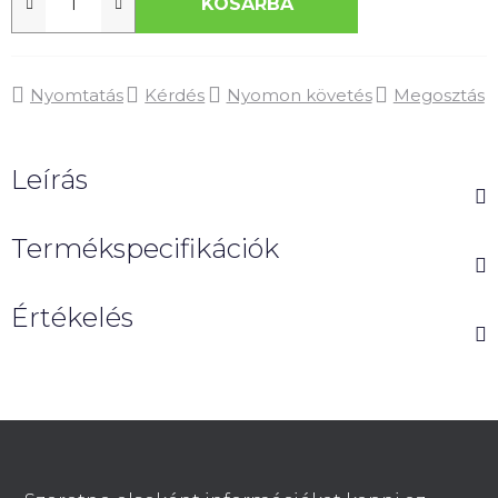
KOSÁRBA
Nyomtatás
Kérdés
Nyomon követés
Megosztás
Leírás
Termékspecifikációk
Értékelés
L
á
b