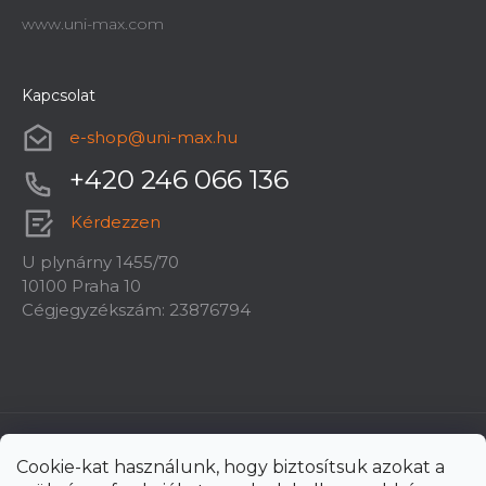
www.uni-max.com
Kapcsolat
e-shop
@
uni-max.hu
+420 246 066 136
Kérdezzen
U plynárny 1455/70
10100 Praha 10
Cégjegyzékszám: 23876794
Cookie-kat használunk, hogy biztosítsuk azokat a