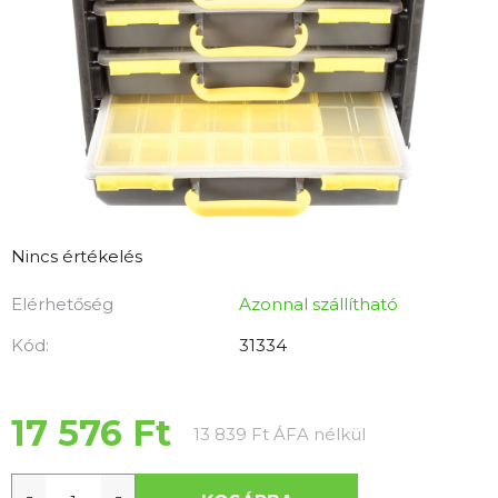
A
Nincs értékelés
termék
Elérhetőség
Azonnal szállítható
átlagos
értékelése
Kód:
31334
5-
ből
0,0
17 576 Ft
Egységár:
13 839 Ft ÁFA nélkül
csillag.