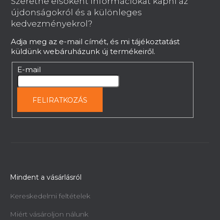
Szeretne elsoként információkat kapni az
l
újdonságokról és a különleges
é
kedvezményekrol?
c
Adja meg az e-mail címét, és mi tájékoztatást
küldünk webáruházunk új termékeiről.
E-mail
FELIRATKOZÁS
Mindent a vásárlásról
Kereskedelmi feltételek
Miért vásároljon nálunk