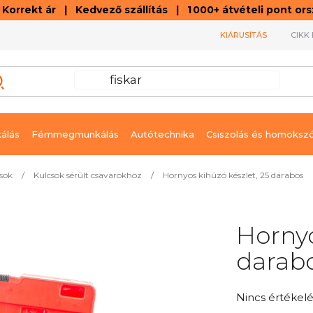
orrekt ár | Kedvező szállítás | 1 000+ átvételi pont o
KIÁRUSÍTÁS
CIKK 
álás
Fémmegmunkálás
Autótechnika
Csiszolás és homoksz
sok
/
Kulcsok sérült csavarokhoz
/
Hornyos kihúzó készlet, 25 darabos
Hornyo
darab
A
Nincs értékelé