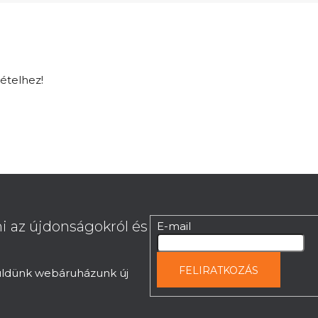
tételhez!
i az újdonságokról és
E-mail
FELIRATKOZÁS
küldünk webáruházunk új