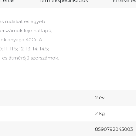
Leírás
Termékspecifikációk
Értékelés
es rudakat és egyéb
zerszámok feje hatlapú,
ámok anyaga 40Cr. A
 11; 11,5; 12; 13; 14; 14,5;
3 mm-es átmérőjű szerszámok.
2 év
2 kg
8590792045003