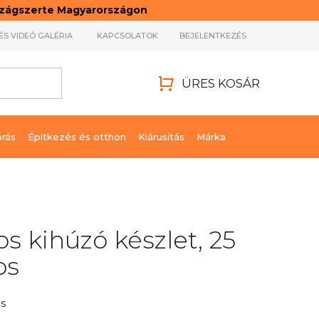
rszágszerte Magyarországon
ÉS VIDEÓ GALÉRIA
KAPCSOLATOK
BEJELENTKEZÉS
ÜRES KOSÁR
KOSÁR
órás
Építkezés és otthon
Kiárusítás
Márka
s kihúzó készlet, 25
os
s