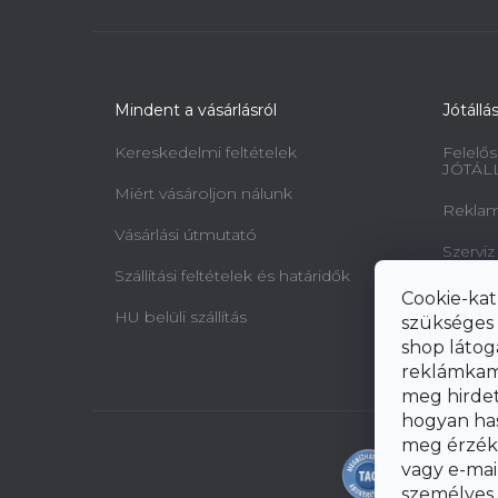
Mindent a vásárlásról
Jótállá
Kereskedelmi feltételek
Felelős
JÓTÁL
Miért vásároljon nálunk
Reklamá
Vásárlási útmutató
Szerviz
Szállítási feltételek és határidők
Minta 
Cookie-kat
jogairó
HU belüli szállítás
szükséges 
elállásr
shop látog
reklámkam
meg hirdeté
hogyan ha
meg érzéke
vagy e-mai
személyes