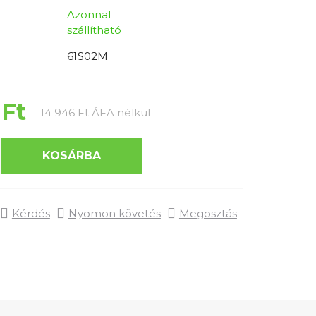
Azonnal
szállítható
61S02M
 Ft
Egységár:
14 946 Ft ÁFA nélkül
KOSÁRBA
Kérdés
Nyomon követés
Megosztás