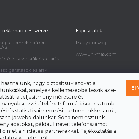
s, reklamáció és szerviz
Kapcsolatok
ség a termékhibákért -
Magyarország
LÁS
www.uni-max.com
ció és visszaküldési eljárás
 szolgáltatások és árak
információk a fogyasztók
 használunk, hogy biztosítsuk azokat a
l és a szerződéstől való
El
funkciókat, amelyek kellemesebbé teszik az e-
ól
atását, a teljesítmény mérésére és
pányok közzétételére.Információkat osztunk
si és statisztikai elemzési partnereinkkel arról,
sznalja weboldalunkat. Soha nem osztunk
ny adatokat, például nevet,telefonszámot
l címet a hirdetesi partnerekkel.
Tájékoztatás a
 adatok védelméről