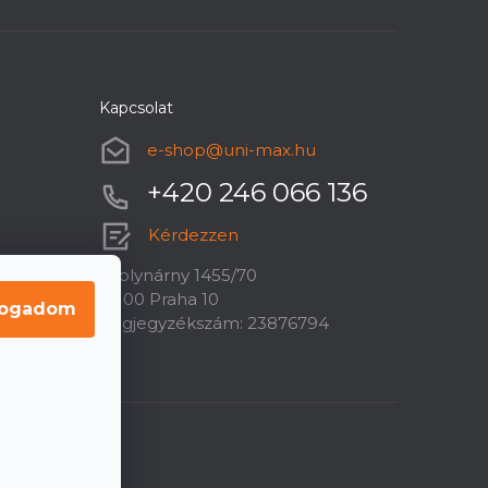
Kapcsolat
e-shop
@
uni-max.hu
+420 246 066 136
Kérdezzen
U plynárny 1455/70
10100 Praha 10
fogadom
Cégjegyzékszám: 23876794