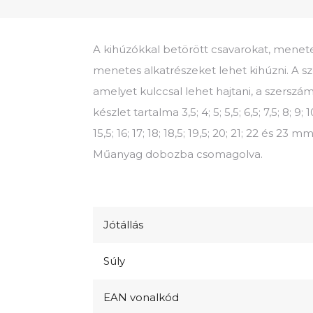
A kihúzókkal betörött csavarokat, menet
menetes alkatrészeket lehet kihúzni. A s
amelyet kulccsal lehet hajtani, a szersz
készlet tartalma 3,5; 4; 5; 5,5; 6,5; 7,5; 8; 9; 10;
15,5; 16; 17; 18; 18,5; 19,5; 20; 21; 22 és 2
Műanyag dobozba csomagolva.
Jótállás
Súly
EAN vonalkód