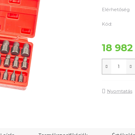
termék
átlagos
Elérhetőség
értékelése
5-
Kód:
ből
0,0
18 982
csillag.
Nyomtatás