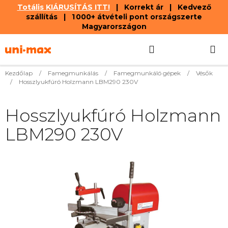
Totális KIÁRUSÍTÁS ITT!
| Korrekt ár | Kedvező
szállítás | 1 000+ átvételi pont országszerte
Magyarországon
Ugrás
Keresés
KOSÁR
a
fő
tartalomhoz
Kezdőlap
/
Famegmunkálás
/
Famegmunkáló gépek
/
Vésők
/
Hosszlyukfúró Holzmann LBM290 230V
Hosszlyukfúró Holzmann
LBM290 230V