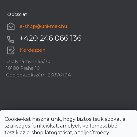
Kapcsolat
e-shop
@
uni-max.hu
+420 246 066 136
Kérdezzen
U plynárny 1455/70
10100 Praha 10
Cégjegyzékszám: 23876794
Cookie-kat használunk, hogy biztosítsuk azokat a
szükséges funkciókat, amelyek kellemesebbé
teszik az e-shop látogatását, a teljesítmény