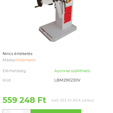
A
Nincs értékelés
termék
Márka:
Holzmann
átlagos
Elérhetőség
Azonnal szállítható
értékelése
5-
Kód:
LBM290230V
ből
0,0
csillag.
559 248 Ft
Egységár:
440 353 Ft ÁFA nélkül