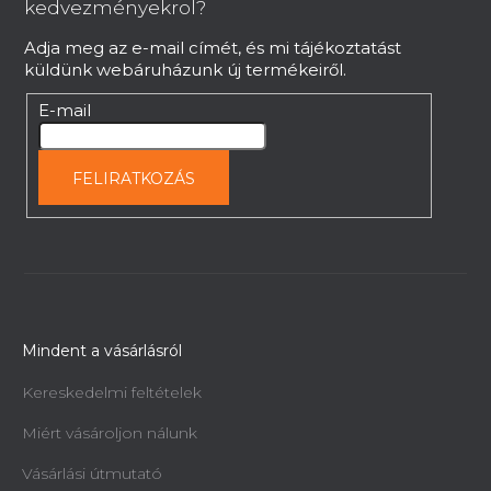
é
kedvezményekrol?
LL6TLGR
c
Adja meg az e-mail címét, és mi tájékoztatást
Rendelésre, 2 héten belül
küldünk webáruházunk új termékeiről.
23 083 Ft
E-mail
FELIRATKOZÁS
Mindent a vásárlásról
Kereskedelmi feltételek
Miért vásároljon nálunk
Vásárlási útmutató