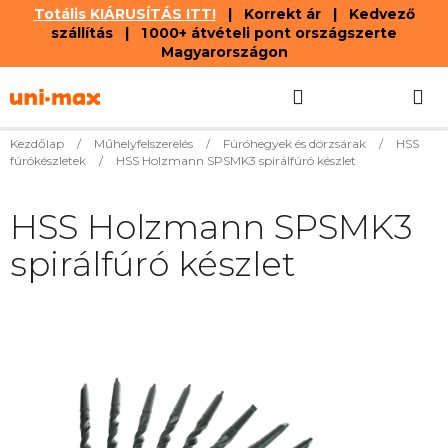
Totális KIÁRUSÍTÁS ITT!
| Korrekt ár | Kedvező
szállítás | 1 000+ átvételi pont országszerte
Magyarországon
Ugrás
Keresés
KOSÁR
a
fő
tartalomhoz
Kezdőlap
/
Műhelyfelszerelés
/
Fúróhegyek és dörzsárak
/
HSS
fúrókészletek
/
HSS Holzmann SPSMK3 spirálfúró készlet
HSS Holzmann SPSMK3
spirálfúró készlet