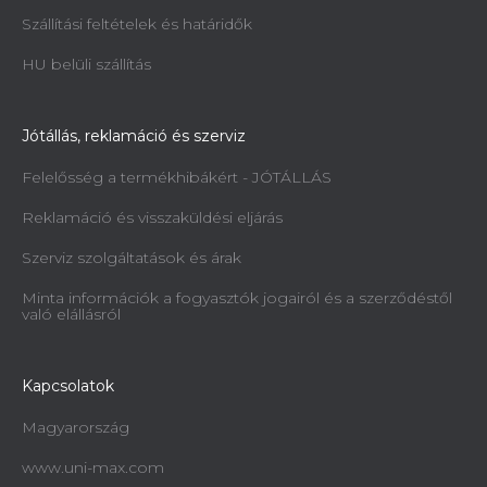
Szállítási feltételek és határidők
Fúrógép Holzmann ZX40PC 400V
HU belüli szállítás
Rendelésre, 2 héten belül
1 403 269 Ft
Jótállás, reklamáció és szerviz
Felelősség a termékhibákért - JÓTÁLLÁS
Reklamáció és visszaküldési eljárás
Szerviz szolgáltatások és árak
Minta információk a fogyasztók jogairól és a szerződéstől
való elállásról
Kapcsolatok
Magyarország
www.uni-max.com