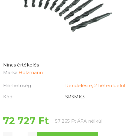
A
Nincs értékelés
termék
Márka:
Holzmann
átlagos
Elérhetőség
Rendelésre, 2 héten belül
értékelése
5-
Kód:
SPSMK3
ből
0,0
csillag.
72 727 Ft
Egységár:
57 265 Ft ÁFA nélkül