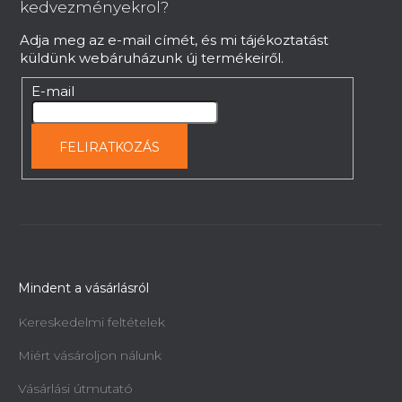
é
Fúrógép - marógép Holzmann ZX50PC
kedvezményekrol?
400V
c
Adja meg az e-mail címét, és mi tájékoztatást
Azonnal szállítható
küldünk webáruházunk új termékeiről.
1 840 226 Ft
E-mail
FELIRATKOZÁS
Mindent a vásárlásról
Kereskedelmi feltételek
Miért vásároljon nálunk
Vásárlási útmutató