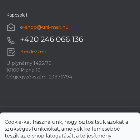
Kapcsolat
e-shop
@
uni-max.hu
+420 246 066 136
Kérdezzen
U plynárny 1455/70
10100 Praha 10
Cégjegyzékszám: 23876794
Cookie-kat használunk, hogy biztosítsuk azokat a
szükséges funkciókat, amelyek kellemesebbé
teszik az e-shop látogatását, a teljesítmény