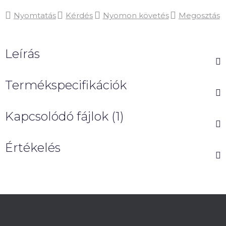
Nyomtatás
Kérdés
Nyomon követés
Megosztás
Leírás
Termékspecifikációk
Kapcsolódó fájlok (1)
Értékelés
L
á