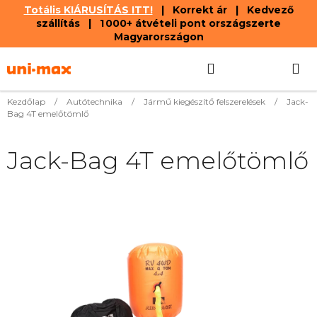
Totális KIÁRUSÍTÁS ITT!
| Korrekt ár | Kedvező
szállítás | 1 000+ átvételi pont országszerte
Magyarországon
Ugrás
Keresés
KOSÁR
a
fő
tartalomhoz
Kezdőlap
/
Autótechnika
/
Jármű kiegészítő felszerelések
/
Jack-
Bag 4T emelőtömlő
Jack-Bag 4T emelőtömlő