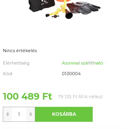
A
Nincs értékelés
termék
Elérhetőség
Azonnal szállítható
átlagos
értékelése
Kód:
0130004
5-
ből
0,0
100 489 Ft
Egységár:
79 125 Ft ÁFA nélkül
csillag.
KOSÁRBA