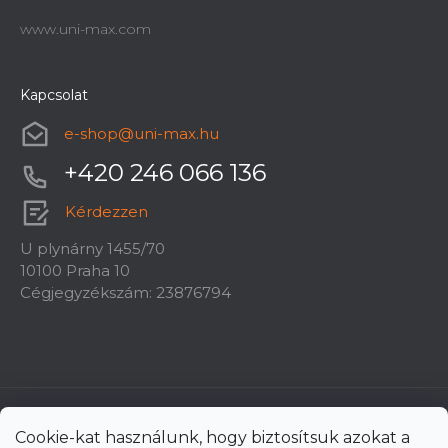
www.uni-max.com
Kapcsolat
e-shop
@
uni-max.hu
+420 246 066 136
Kérdezzen
U plynárny 1455/70
10100 Praha 10
Cégjegyzékszám: 23876794
Cookie-kat használunk, hogy biztosítsuk azokat a