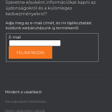
b
Szeretne elsoként információkat kapni az
l
újdonságokról és a különleges
é
kedvezményekrol?
c
Adja meg az e-mail címét, és mi tájékoztatást
küldünk webáruházunk új termékeiről.
E-mail
FELIRATKOZÁS
Mindent a vásárlásról
Kereskedelmi feltételek
Miért vásároljon nálunk