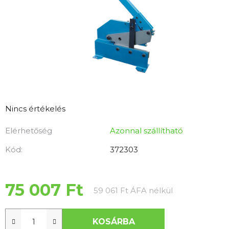
A
Nincs értékelés
termék
Elérhetőség
Azonnal szállítható
átlagos
értékelése
Kód:
372303
5-
ből
0,0
75 007 Ft
Egységár:
59 061 Ft ÁFA nélkül
csillag.
KOSÁRBA