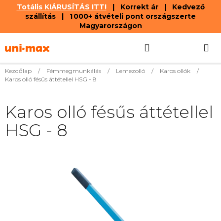
Totális KIÁRUSÍTÁS ITT!
| Korrekt ár | Kedvező
szállítás | 1 000+ átvételi pont országszerte
Magyarországon
Ugrás
Keresés
KOSÁR
a
fő
tartalomhoz
Kezdőlap
/
Fémmegmunkálás
/
Lemezolló
/
Karos ollók
/
Karos olló fésűs áttétellel HSG - 8
Karos olló fésűs áttétellel
HSG - 8