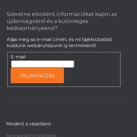
á
b
Szeretne elsoként információkat kapni az
l
újdonságokról és a különleges
é
kedvezményekrol?
c
Adja meg az e-mail címét, és mi tájékoztatást
küldünk webáruházunk új termékeiről.
E-mail
FELIRATKOZÁS
Mindent a vásárlásról
Kereskedelmi feltételek