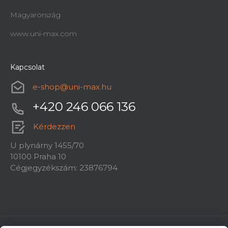
Magyarország
www.uni-max.com
Kapcsolat
e-shop
@
uni-max.hu
+420 246 066 136
Kérdezzen
U plynárny 1455/70
10100 Praha 10
Cégjegyzékszám: 23876794