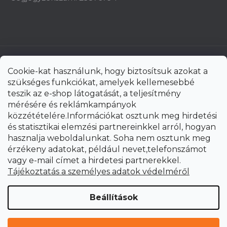
Cookie-kat használunk, hogy biztosítsuk azokat a
szükséges funkciókat, amelyek kellemesebbé
teszik az e-shop látogatását, a teljesítmény
mérésére és reklámkampányok
közzétételére.Információkat osztunk meg hirdetési
és statisztikai elemzési partnereinkkel arról, hogyan
hasznalja weboldalunkat. Soha nem osztunk meg
érzékeny adatokat, például nevet,telefonszámot
vagy e-mail címet a hirdetesi partnerekkel.
Shoptet Premium készítette
Tájékoztatás a személyes adatok védelméről
Copyright 2026
uni-max.hu
. Minden jog fenntartva.
Süti
Beállítások
beállítások szerkesztése