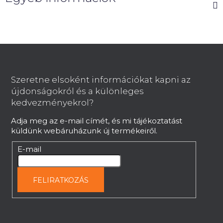
L
á
b
Szeretne elsoként információkat kapni az
l
újdonságokról és a különleges
é
kedvezményekrol?
c
Adja meg az e-mail címét, és mi tájékoztatást
küldünk webáruházunk új termékeiről.
E-mail
FELIRATKOZÁS