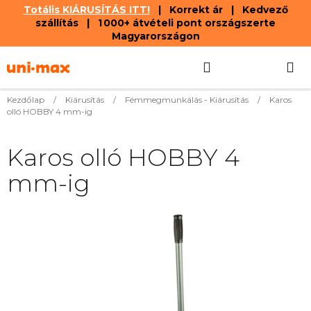
Totális KIÁRUSÍTÁS ITT!
| Korrekt ár | Kedvező
szállítás | 1 000+ átvételi pont országszerte
Magyarországon
Ugrás
Keresés
KOSÁR
a
fő
tartalomhoz
Kezdőlap
/
Kiárusítás
/
Fémmegmunkálás - Kiárusítás
/
Karos
olló HOBBY 4 mm-ig
Karos olló HOBBY 4
mm-ig