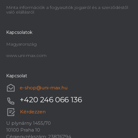
Minta információk a fogyasztók jogairól és a szerződéstől
való elállásról
Kapcsolatok
Magyarország
www.uni-max.com
Kapcsolat
e-shop
@
uni-max.hu
+420 246 066 136
Kérdezzen
U plynárny 1455/70
10100 Praha 10
Cégjegyzékszám: 23876794