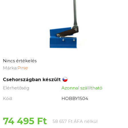
A
Nincs értékelés
termék
Márka:
Pinie
átlagos
Csehországban készült
értékelése
Elérhetőség
Azonnal szállítható
5-
ből
Kód:
HOBBY1504
0,0
csillag.
74 495 Ft
Egységár:
58 657 Ft ÁFA nélkül