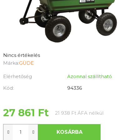
A
Nincs értékelés
termék
Márka:
GÜDE
átlagos
Elérhetőség
Azonnal szállítható
értékelése
5-
Kód:
94336
ből
0,0
csillag.
27 861 Ft
Egységár:
21 938 Ft ÁFA nélkül
KOSÁRBA