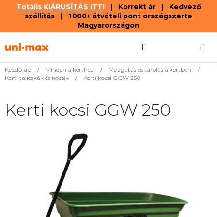
Totális KIÁRUSÍTÁS ITT!
| Korrekt ár | Kedvező
szállítás | 1 000+ átvételi pont országszerte
Magyarországon
Ugrás
Keresés
KOSÁR
a
fő
tartalomhoz
Kezdőlap
/
Minden a kerthez
/
Mozgatás és tárolás a kertben
/
Kerti talicskák és kocsik
/
Kerti kocsi GGW 250
Kerti kocsi GGW 250