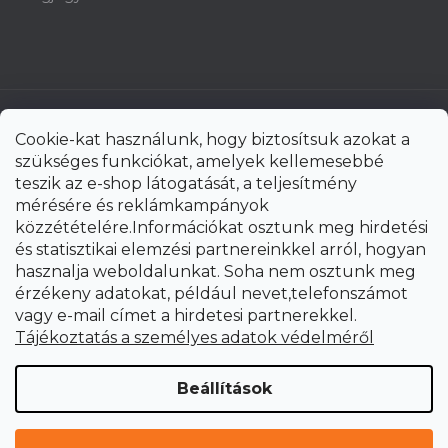
Cookie-kat használunk, hogy biztosítsuk azokat a
szükséges funkciókat, amelyek kellemesebbé
teszik az e-shop látogatását, a teljesítmény
mérésére és reklámkampányok
közzétételére.Információkat osztunk meg hirdetési
és statisztikai elemzési partnereinkkel arról, hogyan
hasznalja weboldalunkat. Soha nem osztunk meg
érzékeny adatokat, például nevet,telefonszámot
vagy e-mail címet a hirdetesi partnerekkel.
Shoptet Premium készítette
Tájékoztatás a személyes adatok védelméről
Copyright 2026
uni-max.hu
. Minden jog fenntartva.
Süti
Beállítások
beállítások szerkesztése