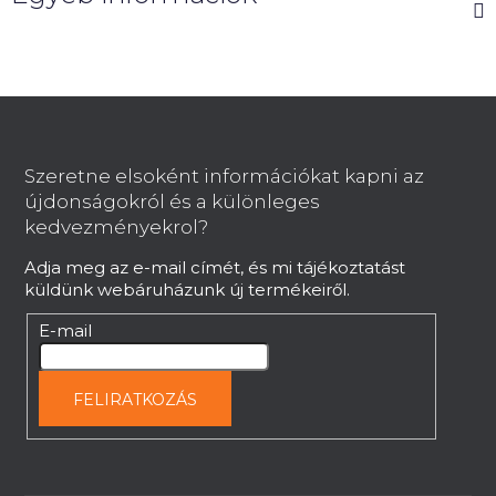
L
á
b
Szeretne elsoként információkat kapni az
l
újdonságokról és a különleges
é
kedvezményekrol?
c
Adja meg az e-mail címét, és mi tájékoztatást
küldünk webáruházunk új termékeiről.
E-mail
FELIRATKOZÁS