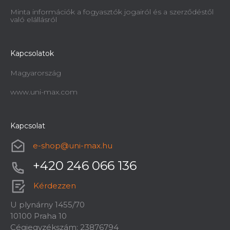
Minta információk a fogyasztók jogairól és a szerződéstől
való elállásról
Kapcsolatok
Magyarország
www.uni-max.com
Kapcsolat
e-shop
@
uni-max.hu
+420 246 066 136
Kérdezzen
U plynárny 1455/70
10100 Praha 10
Cégjegyzékszám: 23876794