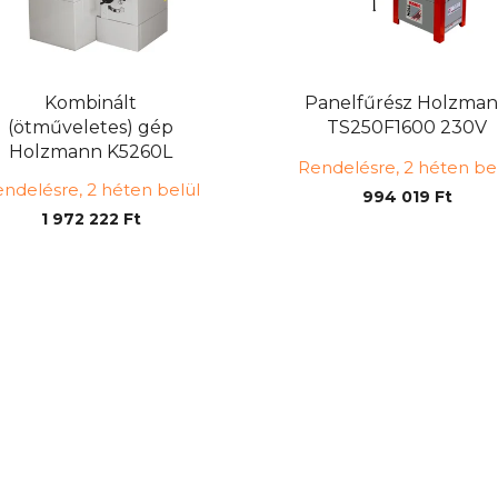
Kombinált
Panelfűrész Holzma
(ötműveletes) gép
TS250F1600 230V
Holzmann K5260L
Rendelésre, 2 héten be
400V
ndelésre, 2 héten belül
994 019 Ft
1 972 222 Ft