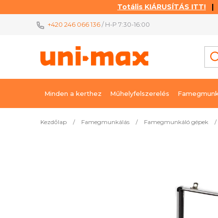
Totális KIÁRUSÍTÁS ITT!
| K
Ugrás
+420 246 066 136
/ H-P 7:30-16:00
a
fő
tartalomhoz
Minden a kerthez
Műhelyfelszerelés
Famegmunk
Kezdőlap
/
Famegmunkálás
/
Famegmunkáló gépek
/