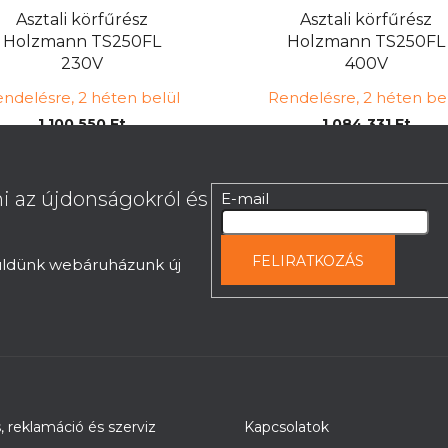
Asztali körfűrész
Asztali körfűrész
Holzmann TS250FL
Holzmann TS250FL
230V
400V
ndelésre, 2 héten belül
Rendelésre, 2 héten be
1 100 550 Ft
1 084 331 Ft
i az újdonságokról és
E-mail
FELIRATKOZÁS
küldünk webáruházunk új
s, reklamáció és szerviz
Kapcsolatok