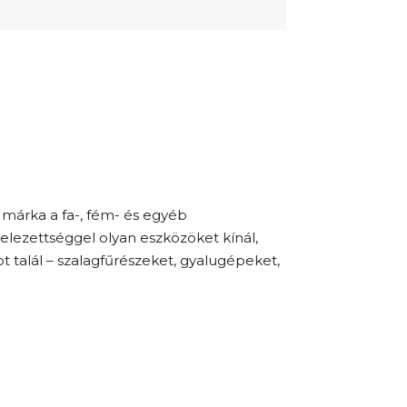
márka a fa-, fém- és egyéb
lezettséggel olyan eszközöket kínál,
talál – szalagfűrészeket, gyalugépeket,