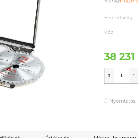
termék
Márka:
Holzm
átlagos
értékelése
Elérhetőség
5-
ből
Kód:
0,0
csillag.
38 231
Nyomtatás