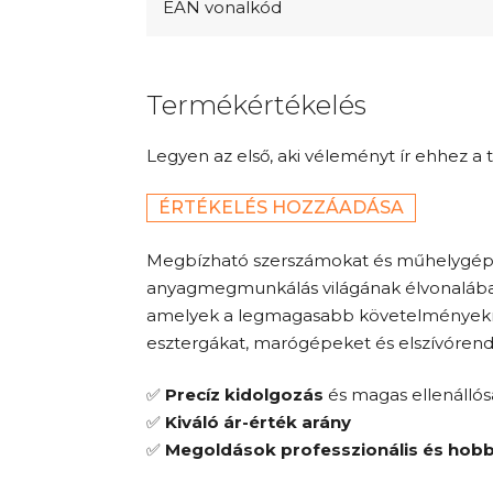
EAN vonalkód
Termékértékelés
Legyen az első, aki véleményt ír ehhez a 
ÉRTÉKELÉS HOZZÁADÁSA
Megbízható szerszámokat és műhelygépe
anyagmegmunkálás világának élvonalába t
amelyek a legmagasabb követelményeknek 
esztergákat, marógépeket és elszívórend
✅
Precíz kidolgozás
és magas ellenálló
✅
Kiváló ár-érték arány
✅
Megoldások professzionális és hob