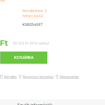
ann
Rendelésre, 2
héten belül
KSB254SET
 Ft
Egységár:
30 103 Ft ÁFA nélkül
KOSÁRBA
Kérdés
Nyomon követés
Megosztás