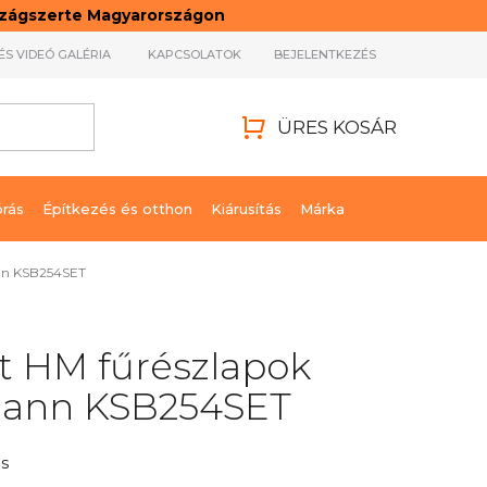
rszágszerte Magyarországon
ÉS VIDEÓ GALÉRIA
KAPCSOLATOK
BEJELENTKEZÉS
ÜRES KOSÁR
KOSÁR
órás
Építkezés és otthon
Kiárusítás
Márka
ann KSB254SET
t HM fűrészlapok
ann KSB254SET
s