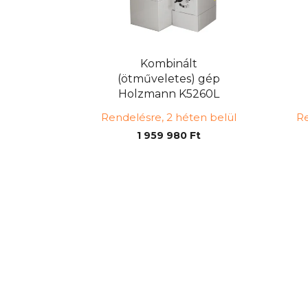
Kombinált
(ötműveletes) gép
Holzmann K5260L
230V
Rendelésre, 2 héten belül
Re
1 959 980 Ft