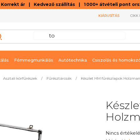
orrekt ár | Kedvező szállítás | 1 000+ átvételi pont o
KIÁRUSÍTÁS
CIKK 
álás
Fémmegmunkálás
Autótechnika
Csiszolás és homoksz
Asztali körfűrészek
/
Fűrésztárcsák
/
Készlet HM fűrészlapok Holzm
Készle
Holzm
A
Nincs értékelé