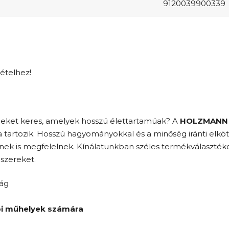
9120039900339
tételhez!
ket keres, amelyek hosszú élettartamúak? A
HOLZMANN
artozik. Hosszú hagyományokkal és a minőség iránti elköte
is megfelelnek. Kínálatunkban széles termékválasztékot 
szereket.
ság
bi műhelyek számára