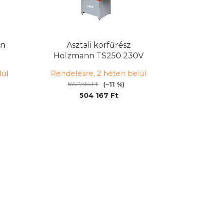
nn
Asztali körfűrész
Holzmann TS250 230V
lül
Rendelésre, 2 héten belül
572 794 Ft
(–11 %)
504 167 Ft