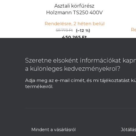
Asztali körfűrész
Holzmann TS250 400V
Rendelésre, 2 héten belül
Re
511 773 Ft
(–12 %)
450 265 Ft
L
á
b
Szeretne elsoként információkat kapn
l
a különleges kedvezményekrol?
é
c
Adja meg az e-mail címét, és mi tájékoztatást 
termékeiről.
Mindent a vásárlásról
Jótállá