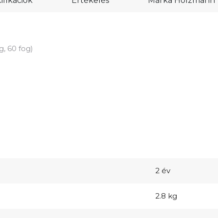
fikációk
Értékelés
Márka
Holzmann
, 60 fog)
2 év
2.8 kg