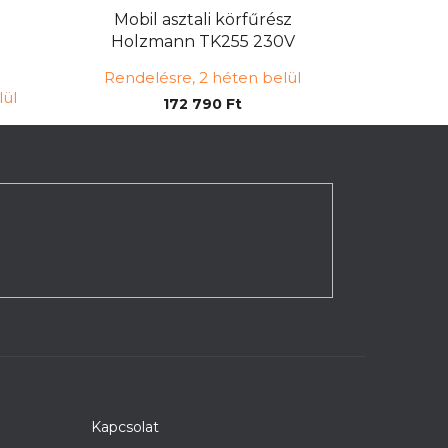
Mobil asztali körfűrész
Holzmann TK255 230V
Rendelésre, 2 héten belül
lül
172 790 Ft
Kapcsolat