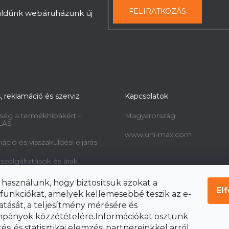
FELIRATKOZÁS
küldünk webáruházunk új
s, reklamáció és szerviz
Kapcsolatok
ség a termékhibákért -
Magyarország
LÁS
www.uni-max.com
ció és visszaküldési eljárás
 szolgáltatások és árak
információk a fogyasztók
 használunk, hogy biztosítsuk azokat a
l és a szerződéstől való
El
funkciókat, amelyek kellemesebbé teszik az e-
ól
atását, a teljesítmény mérésére és
pányok közzétételére.Információkat osztunk
si és statisztikai elemzési partnereinkkel arról,