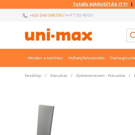
Totális KIÁRUSÍTÁS ITT!
| K
Ugrás
+420 246 066 136
/ H-P 7:30-16:00
a
fő
tartalomhoz
Minden a kerthez
Műhelyfelszerelés
Famegmunk
Kezdőlap
/
Kiárusítás
/
Építkezés és kert - Kiárusítás
/