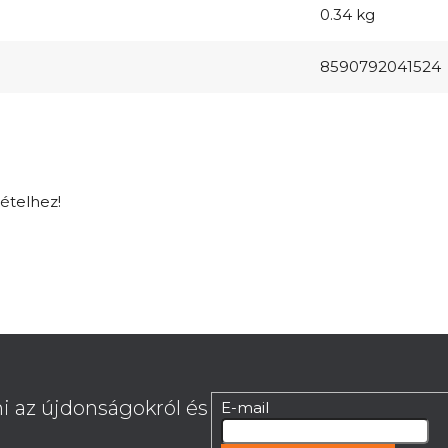
0.34 kg
8590792041524
tételhez!
i az újdonságokról és
E-mail