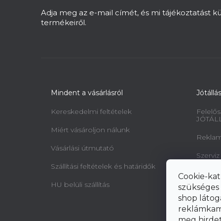
é
c
Adja meg az e-mail címét, és mi tájékoztatást 
termékeiről.
Mindent a vásárlásról
Jótállá
Kereskedelmi feltételek
Felelős
JÓTÁL
Miért vásároljon nálunk
Reklamá
Vásárlási útmutató
Szerviz
Szállítási feltételek és határidők
Minta 
Cookie-kat
jogairó
HU belüli szállítás
szükséges 
elállásr
shop látog
reklámkam
meg hirdeté