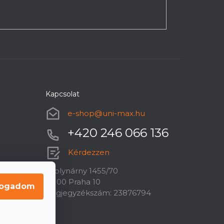
Kapcsolat
e-shop
@
uni-max.hu
+420 246 066 136
Kérdezzen
U plynárny 1455/70
10100 Praha 10
fogadom
Cégjegyzékszám: 23876794