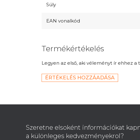
Súly
EAN vonalkód
Termékértékelés
Legyen az első, aki véleményt ír ehhez a 
ÉRTÉKELÉS HOZZÁADÁSA
L
á
b
Szeretne elsoként információkat kapn
l
a különleges kedvezményekrol?