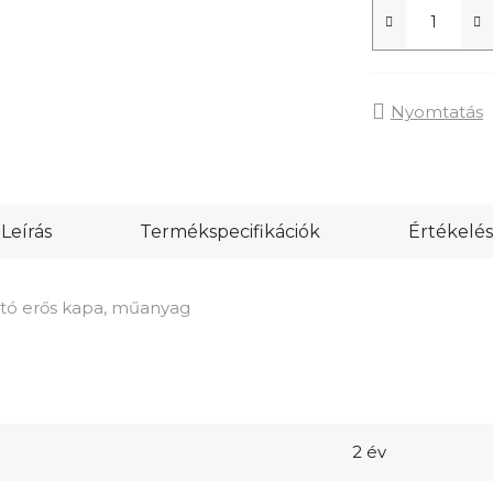
Nyomtatás
Leírás
Termékspecifikációk
Értékelés
ató erős kapa, műanyag
2 év