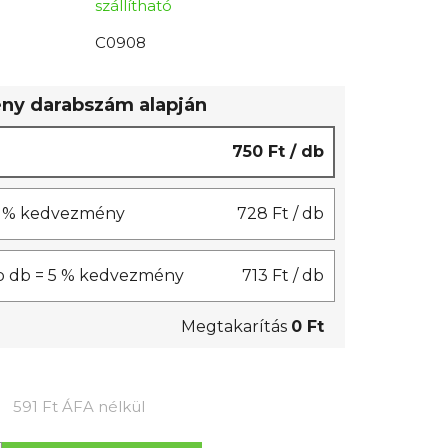
szállítható
C0908
y darabszám alapján
750 Ft
/ db
 3 % kedvezmény
728 Ft
/ db
b db = 5 % kedvezmény
713 Ft
/ db
Megtakarítás
0 Ft
Egységár:
591 Ft ÁFA nélkül