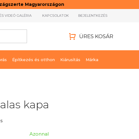
rszágszerte Magyarországon
ÉS VIDEÓ GALÉRIA
KAPCSOLATOK
BEJELENTKEZÉS
ÜRES KOSÁR
KOSÁR
órás
Építkezés és otthon
Kiárusítás
Márka
alas kapa
s
Azonnal