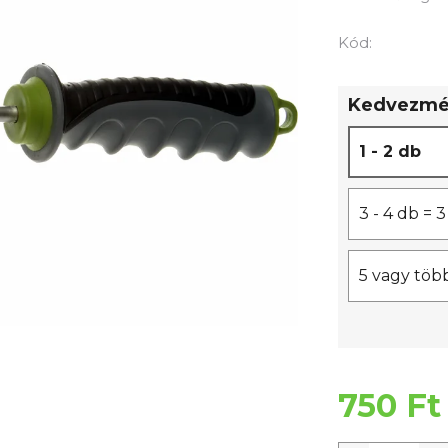
értékelése
5-
Kód:
ből
0,0
Kedvezmén
csillag.
1 - 2 db
3 - 4 db =
5 vagy töb
750 Ft