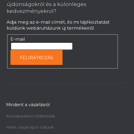
l
újdonságokról és a különleges
é
Újratölthető akkumulátor 20 V, Li - ion,
kedvezményekrol?
4000 mAh
c
Adja meg az e-mail címét, és mi tájékoztatást
Azonnal szállítható
küldünk webáruházunk új termékeiről.
20 813 Ft
E-mail
FELIRATKOZÁS
Mindent a vásárlásról
Kereskedelmi feltételek
Miért vásároljon nálunk