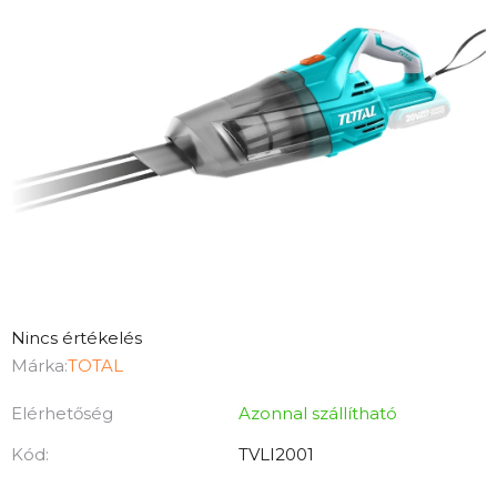
A
Nincs értékelés
termék
Márka:
TOTAL
átlagos
Elérhetőség
Azonnal szállítható
értékelése
5-
Kód:
TVLI2001
ből