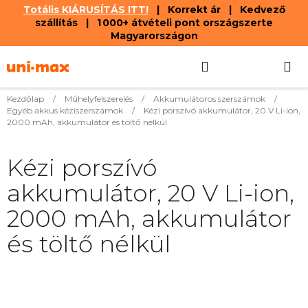
Totális KIÁRUSÍTÁS ITT!
| Korrekt ár | Kedvező
szállítás | 1 000+ átvételi pont országszerte
Magyarországon
Ugrás
Keresés
KOSÁR
a
fő
tartalomhoz
Kezdőlap
/
Műhelyfelszerelés
/
Akkumulátoros szerszámok
/
Egyéb akkus kéziszerszámok
/
Kézi porszívó akkumulátor, 20 V Li-ion,
2000 mAh, akkumulátor és töltő nélkül
Kézi porszívó
akkumulátor, 20 V Li-ion,
2000 mAh, akkumulátor
és töltő nélkül