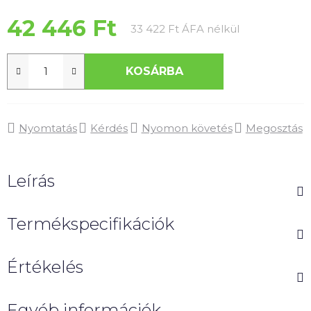
0,0
csillag.
42 446 Ft
Egységár:
33 422 Ft ÁFA nélkül
KOSÁRBA
Nyomtatás
Kérdés
Nyomon követés
Megosztás
Leírás
Termékspecifikációk
Értékelés
Egyéb információk