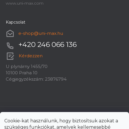
www.uni-max.com
Kapcsolat
e-shop
@
uni-max.hu
+420 246 066 136
Kérdezzen
U plynárny 1455/70
10100 Praha 10
Cégjegyzékszám: 23876794
Cookie-kat használunk, hogy biztosítsuk azokat a
szükséges funkciókat, amelyek kellemesebbé