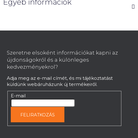
Egyéb információk
L
á
b
Szeretne elsoként információkat kapni az
l
újdonságokról és a különleges
é
kedvezményekrol?
c
Adja meg az e-mail címét, és mi tájékoztatást
küldünk webáruházunk új termékeiről.
E-mail
FELIRATKOZÁS