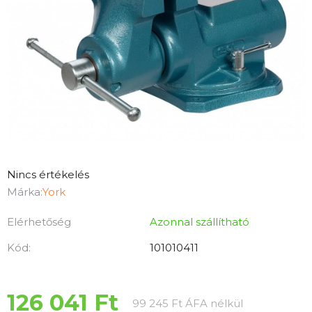
A
Nincs értékelés
termék
Márka:
York
átlagos
Elérhetőség
Azonnal szállítható
értékelése
5-
Kód:
101010411
ből
0,0
csillag.
126 041 Ft
Egységár:
99 245 Ft ÁFA nélkül