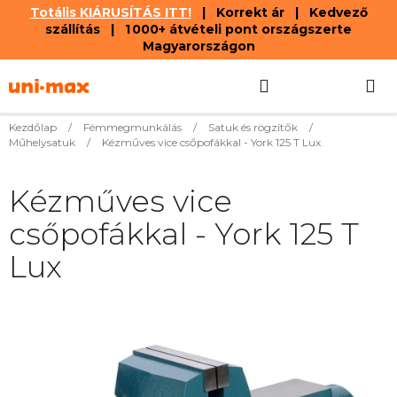
Totális KIÁRUSÍTÁS ITT!
| Korrekt ár | Kedvező
szállítás | 1 000+ átvételi pont országszerte
Magyarországon
Ugrás
Keresés
KOSÁR
a
fő
tartalomhoz
Kezdőlap
/
Fémmegmunkálás
/
Satuk és rögzítők
/
Műhelysatuk
/
Kézműves vice csőpofákkal - York 125 T Lux
Kézműves vice
csőpofákkal - York 125 T
Lux