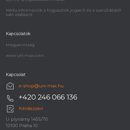
Minta információk a fogyasztók jogairól és a szerződéstől
való elállásról
Kapcsolatok
Magyarország
www.uni-max.com
Kapcsolat
e-shop
@
uni-max.hu
+420 246 066 136
Kérdezzen
U plynárny 1455/70
10100 Praha 10