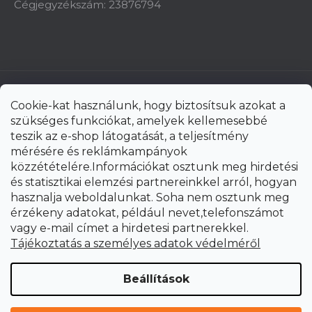
Cégjegyzékszám: 23876794
Cookie-kat használunk, hogy biztosítsuk azokat a
szükséges funkciókat, amelyek kellemesebbé
teszik az e-shop látogatását, a teljesítmény
mérésére és reklámkampányok
közzétételére.Információkat osztunk meg hirdetési
és statisztikai elemzési partnereinkkel arról, hogyan
hasznalja weboldalunkat. Soha nem osztunk meg
érzékeny adatokat, például nevet,telefonszámot
vagy e-mail címet a hirdetesi partnerekkel.
Shoptet Premium készítette
Tájékoztatás a személyes adatok védelméről
Copyright 2026
uni-max.hu
. Minden jog fenntartva.
Süti
Beállítások
beállítások szerkesztése