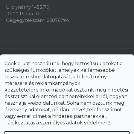
U plynárny 1455/70
10100 Praha 10
Cégjegyzékszám: 23876794
Cookie-kat használunk, hogy biztosítsuk azokat a
szükséges funkciókat, amelyek kellemesebbé
teszik az e-shop látogatását, a teljesítmény
mérésére és reklámkampányok
közzétételére.Információkat osztunk meg hirdetési
és statisztikai elemzési partnereinkkel arról, hogyan
hasznalja weboldalunkat. Soha nem osztunk meg
érzékeny adatokat, például nevet,telefonszámot
vagy e-mail címet a hirdetesi partnerekkel.
Shoptet Premium készítette
Tájékoztatás a személyes adatok védelméről
Copyright 2026
uni-max.hu
. Minden jog fenntartva.
Süti