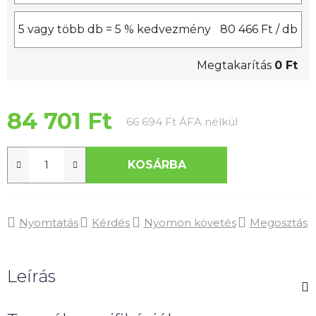
5 vagy több db = 5 % kedvezmény
80 466 Ft
/ db
Megtakarítás
0 Ft
84 701 Ft
Egységár:
66 694 Ft ÁFA nélkül
KOSÁRBA
Nyomtatás
Kérdés
Nyomon követés
Megosztás
Leírás