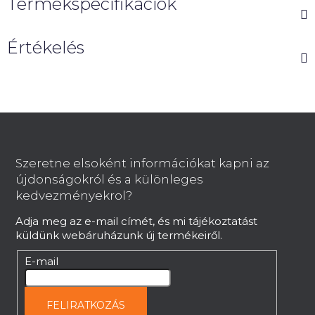
Termékspecifikációk
Értékelés
L
á
b
Szeretne elsoként információkat kapni az
l
újdonságokról és a különleges
é
kedvezményekrol?
c
Adja meg az e-mail címét, és mi tájékoztatást
küldünk webáruházunk új termékeiről.
E-mail
FELIRATKOZÁS