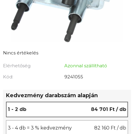
A
Nincs értékelés
termék
Elérhetőség
Azonnal szállítható
átlagos
értékelése
Kód:
9241055
5-
ből
Kedvezmény darabszám alapján
0,0
csillag.
1 - 2 db
84 701 Ft
/ db
3 - 4 db = 3 % kedvezmény
82 160 Ft
/ db