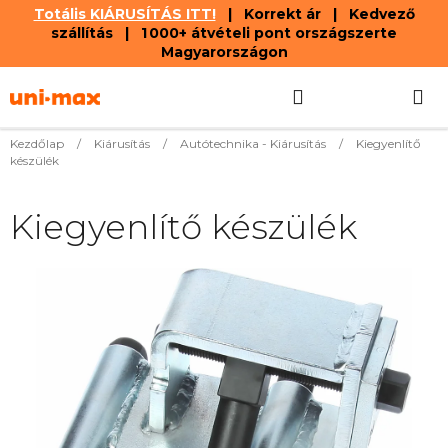
Totális KIÁRUSÍTÁS ITT!
| Korrekt ár | Kedvező
szállítás | 1 000+ átvételi pont országszerte
Magyarországon
Ugrás
Keresés
KOSÁR
a
fő
tartalomhoz
Kezdőlap
/
Kiárusítás
/
Autótechnika - Kiárusítás
/
Kiegyenlítő
készülék
Kiegyenlítő készülék