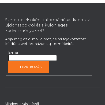
L
á
b
Szeretne elsoként információkat kapni az
l
újdonságokról és a különleges
é
kedvezményekrol?
c
Adja meg az e-mail címét, és mi tájékoztatást
küldünk webáruházunk új termékeiről.
E-mail
FELIRATKOZÁS
Mindent a vásárlásról