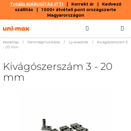
Totális KIÁRUSÍTÁS ITT!
| Korrekt ár | Kedvező
szállítás | 1 000+ átvételi pont országszerte
Magyarországon
Ugrás
Keresés
KOSÁR
a
fő
tartalomhoz
Kezdőlap
/
Fémmegmunkálás
/
Lyukasztók
/
Kivágószerszám 3
- 20 mm
Kivágószerszám 3 - 20
mm