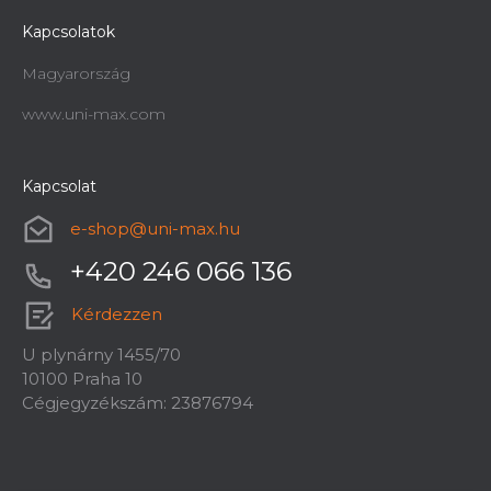
Kapcsolatok
Magyarország
www.uni-max.com
Kapcsolat
e-shop
@
uni-max.hu
+420 246 066 136
Kérdezzen
U plynárny 1455/70
10100 Praha 10
Cégjegyzékszám: 23876794