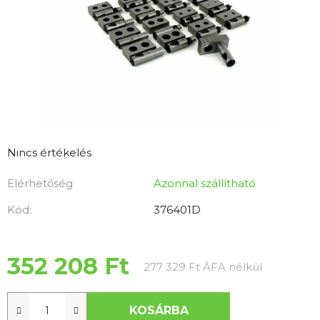
A
Nincs értékelés
termék
Elérhetőség
Azonnal szállítható
átlagos
értékelése
Kód:
376401D
5-
ből
0,0
352 208 Ft
Egységár:
277 329 Ft ÁFA nélkül
csillag.
KOSÁRBA