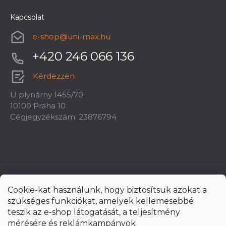
Kapcsolat
e-shop
@
uni-max.hu
+420 246 066 136
Kérdezzen
U plynárny 1455/70
10100 Praha 10
Cégjegyzékszám: 23876794
Cookie-kat használunk, hogy biztosítsuk azokat a
szükséges funkciókat, amelyek kellemesebbé
teszik az e-shop látogatását, a teljesítmény
mérésére és reklámkampányok