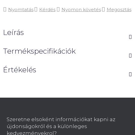
Nyomtatás
Kérdés
Nyomon követés
Megosztás
Leírás
Termékspecifikációk
Értékelés
L
á
b
Szeretne elsoként információkat kapni az
l
újdonságokról és a különleges
é
kedvezményekrol?