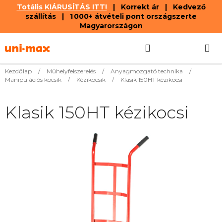
Totális KIÁRUSÍTÁS ITT!
| Korrekt ár | Kedvező
szállítás | 1 000+ átvételi pont országszerte
Magyarországon
Ugrás
Keresés
KOSÁR
a
fő
tartalomhoz
Kezdőlap
/
Műhelyfelszerelés
/
Anyagmozgató technika
/
Manipulációs kocsik
/
Kézikocsik
/
Klasik 150HT kézikocsi
Klasik 150HT kézikocsi