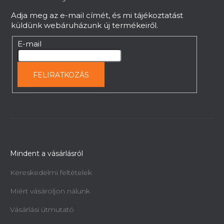
c
Adja meg az e-mail címét, és mi tájékoztatást
küldünk webáruházunk új termékeiről.
E-mail
FELIRATKOZÁS
Mindent a vásárlásról
Kereskedelmi feltételek
Miért vásároljon nálunk
Vásárlási útmutató