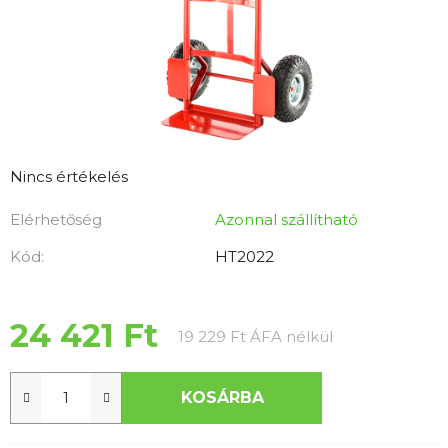
A
Nincs értékelés
termék
Elérhetőség
Azonnal szállítható
átlagos
értékelése
Kód:
HT2022
5-
ből
0,0
24 421 Ft
Egységár:
19 229 Ft ÁFA nélkül
csillag.
KOSÁRBA