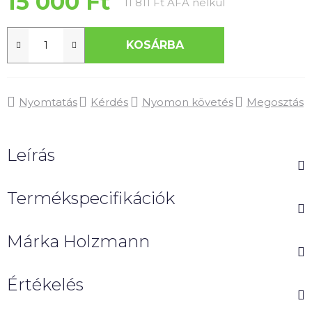
15 000 Ft
Egységár:
11 811 Ft ÁFA nélkül
KOSÁRBA
Nyomtatás
Kérdés
Nyomon követés
Megosztás
Leírás
Termékspecifikációk
Márka
Holzmann
Értékelés