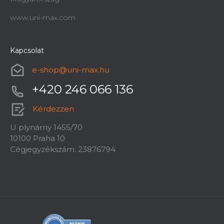
www.uni-max.com
Kapcsolat
Kombinált (ötműveletes) gép Holzmann
e-shop
@
uni-max.hu
K5260L 230V
+420 246 066 136
Rendelésre, 2 héten belül
1 959 980 Ft
Kérdezzen
U plynárny 1455/70
10100 Praha 10
Cégjegyzékszám: 23876794