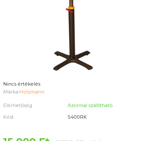
A
Nincs értékelés
termék
Márka:
Holzmann
átlagos
Elérhetőség
Azonnal szállítható
értékelése
5-
Kód:
S400RK
ből
0,0
csillag.