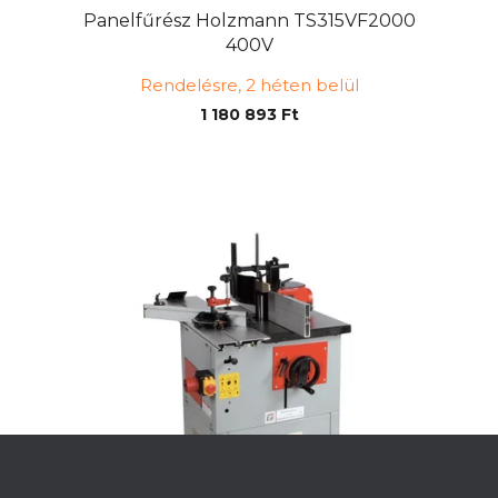
Panelfűrész Holzmann TS315VF2000
400V
Rendelésre, 2 héten belül
1 180 893 Ft
L
á