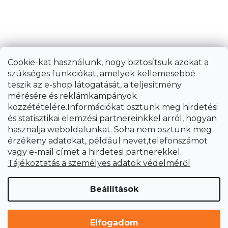
Cookie-kat használunk, hogy biztosítsuk azokat a
szükséges funkciókat, amelyek kellemesebbé
teszik az e-shop látogatását, a teljesítmény
mérésére és reklámkampányok
közzétételére.Információkat osztunk meg hirdetési
és statisztikai elemzési partnereinkkel arról, hogyan
hasznalja weboldalunkat. Soha nem osztunk meg
érzékeny adatokat, például nevet,telefonszámot
vagy e-mail címet a hirdetesi partnerekkel.
Tájékoztatás a személyes adatok védelméről
Gyalu és vastagító Holzmann
HOB260ABS 400V
Beállítások
Rendelésre, 2 héten belül
578 021 Ft
Elfogadom