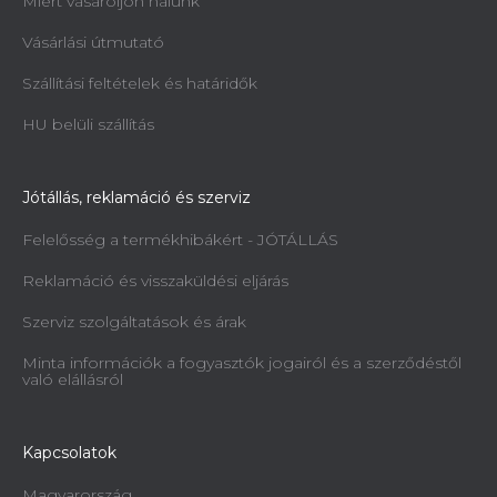
Miért vásároljon nálunk
Vásárlási útmutató
Szállítási feltételek és határidők
Kombinált gép Holzmann KF315VF2600
400V
HU belüli szállítás
Rendelésre, 2 héten belül
2 887 165 Ft
Jótállás, reklamáció és szerviz
Felelősség a termékhibákért - JÓTÁLLÁS
Reklamáció és visszaküldési eljárás
Szerviz szolgáltatások és árak
Minta információk a fogyasztók jogairól és a szerződéstől
való elállásról
Kapcsolatok
Magyarország