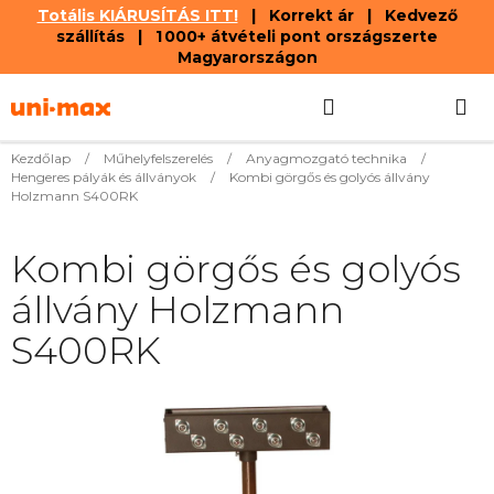
Totális KIÁRUSÍTÁS ITT!
| Korrekt ár | Kedvező
szállítás | 1 000+ átvételi pont országszerte
Magyarországon
Ugrás
Keresés
KOSÁR
a
fő
tartalomhoz
Kezdőlap
/
Műhelyfelszerelés
/
Anyagmozgató technika
/
Hengeres pályák és állványok
/
Kombi görgős és golyós állvány
Holzmann S400RK
Kombi görgős és golyós
állvány Holzmann
S400RK