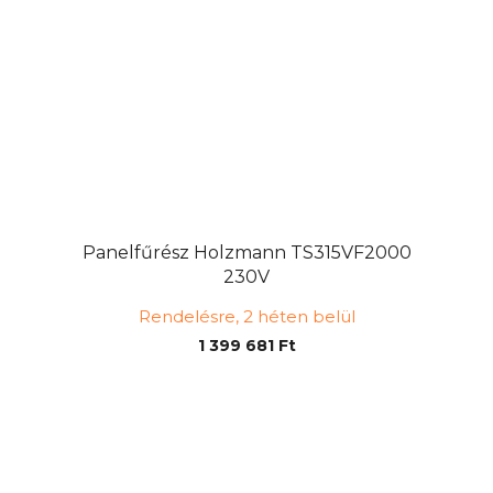
Panelfűrész Holzmann TS315VF2000
230V
Rendelésre, 2 héten belül
1 399 681 Ft