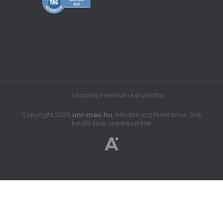
Kombinált (ötműveletes) gép Holzmann
K5260L 400V
Shoptet Premium készítette
Rendelésre, 2 héten belül
Copyright 2026
uni-max.hu
. Minden jog fenntartva.
Süti
1 972 222 Ft
beállítások szerkesztése