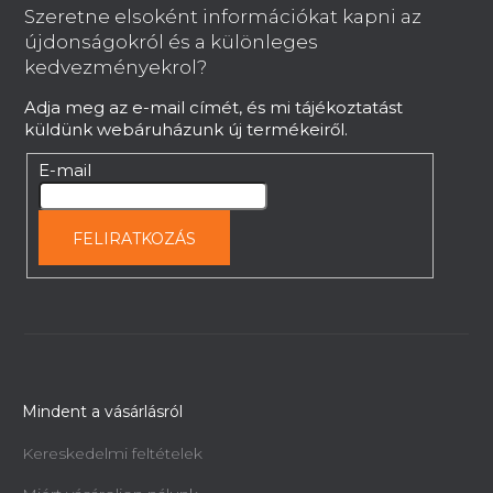
b
Szeretne elsoként információkat kapni az
l
újdonságokról és a különleges
é
Fenékmarógép Holzmann FS160L 400V
kedvezményekrol?
c
Adja meg az e-mail címét, és mi tájékoztatást
Azonnal szállítható
küldünk webáruházunk új termékeiről.
535 223 Ft
E-mail
FELIRATKOZÁS
Mindent a vásárlásról
Kereskedelmi feltételek