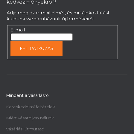
é
kedvezményekrol?
e
c
l
Adja meg az e-mail címét, és mi tájékoztatást
e
küldünk webáruházunk új termékeiről.
m
e
E-mail
i
FELIRATKOZÁS
Mindent a vásárlásról
Kereskedelmi feltételek
Miért vásároljon nálunk
Vásárlási útmutató