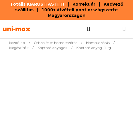
Totális KIÁRUSÍTÁS ITT!
| Korrekt ár | Kedvező
szállítás | 1 000+ átvételi pont országszerte
Magyarországon
Ugrás
Keresés
KOSÁR
a
fő
tartalomhoz
Kezdőlap
/
Csiszolás és homokszórás
/
Homokszórás
/
Kiegészítők
/
Koptató anyagok
/
Koptató anyag -1 kg
Legnépszerűbb termékek