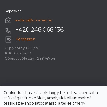
Kapcsolat
e-shop
@
uni-max.hu
+420 246 066 136
Kérdezzen
U plynárny 1455/70
10100 Praha 10
Cégjegyzékszám: 23876794
Cookie-kat használunk, hogy biztosítsuk azokat a
szükséges funkciókat, amelyek kellemesebbé
teszik az e-shop látogatását, a teljesítmény