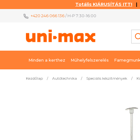
Totális KIÁRUSÍTÁS ITT!
| K
Ugrás
+420 246 066 136
/ H-P 7:30-16:00
a
fő
tartalomhoz
Minden a kerthez
Műhelyfelszerelés
Famegmunk
Kezdőlap
/
Autótechnika
/
Speciális készítmények
/
K