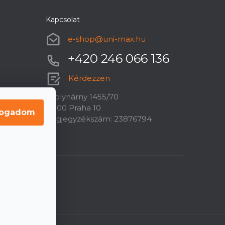
Kapcsolat
e-shop
@
uni-max.hu
+420 246 066 136
Kérdezzen
U plynárny 1455/70
10100 Praha 10
fogadom
Cégjegyzékszám: 23876794