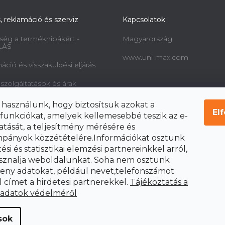
s, reklamáció és szerviz
Kapcsolatok
ség a termékhibákért -
Magyarország
LÁS
www.uni-max.com
ció és visszaküldési eljárás
 szolgáltatások és árak
információk a fogyasztók
 használunk, hogy biztosítsuk azokat a
l és a szerződéstől való
El
funkciókat, amelyek kellemesebbé teszik az e-
ól
atását, a teljesítmény mérésére és
pányok közzétételére.Információkat osztunk
si és statisztikai elemzési partnereinkkel arról,
sznalja weboldalunkat. Soha nem osztunk
ny adatokat, például nevet,telefonszámot
l címet a hirdetesi partnerekkel.
Tájékoztatás a
 adatok védelméről
sok