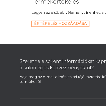
Termékértékelés
Legyen az első, aki véleményt ír ehhez a 
ÉRTÉKELÉS HOZZÁADÁSA
L
á
b
Szeretne elsoként információkat kapn
l
a különleges kedvezményekrol?
é
c
Adja meg az e-mail címét, és mi tájékoztatást 
termékeiről.