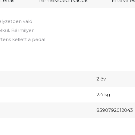
Leírás
Termékspecifikációk
Értékelés
elyzetben való
lkül. Bármilyen
tens kellett a pedál
2 év
2.4 kg
8590792012043