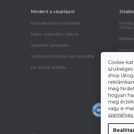
Mindent a vásárlásról
Jótállá
Kereskedelmi feltételek
Felelős
JÓTÁL
Miért vásároljon nálunk
Reklamá
Vásárlási útmutató
Szerviz
Szállítási feltételek és határidők
Minta 
Cookie-kat
jogairó
HU belüli szállítás
szükséges 
elállásr
shop látog
reklámkam
meg hirdeté
hogyan ha
meg érzéke
vagy e-mai
személyes
Beállítá