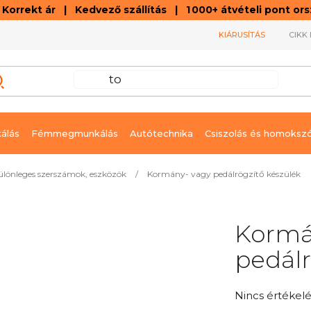
orrekt ár | Kedvező szállítás | 1 000+ átvételi pont o
KIÁRUSÍTÁS
CIKK 
álás
Fémmegmunkálás
Autótechnika
Csiszolás és homoksz
ülönleges szerszámok, eszközök
/
Kormány- vagy pedálrögzítő készülék
Kormá
pedálr
A
Nincs értékelé