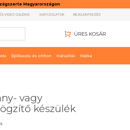
rszágszerte Magyarországon
ÉS VIDEÓ GALÉRIA
KAPCSOLATOK
BEJELENTKEZÉS
ÜRES KOSÁR
KOSÁR
órás
Építkezés és otthon
Kiárusítás
Márka
ny- vagy
ögzítő készülék
s