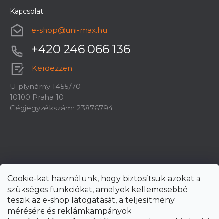
Kapcsolat
e-shop
@
uni-max.hu
+420 246 066 136
Kérdezzen
U plynárny 1455/70
10100 Praha 10
Cégjegyzékszám: 23876794
Cookie-kat használunk, hogy biztosítsuk azokat a
szükséges funkciókat, amelyek kellemesebbé
teszik az e-shop látogatását, a teljesítmény
mérésére és reklámkampányok