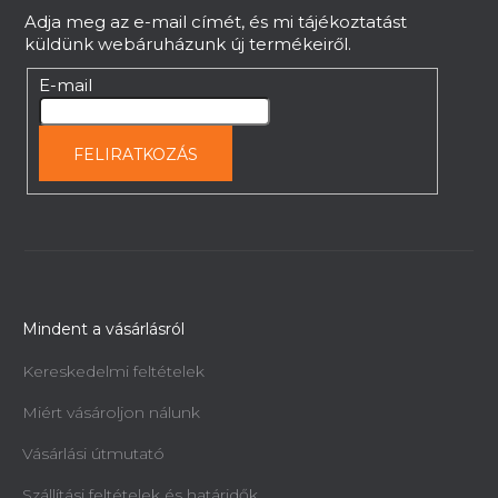
c
Adja meg az e-mail címét, és mi tájékoztatást
küldünk webáruházunk új termékeiről.
E-mail
FELIRATKOZÁS
Mindent a vásárlásról
Kereskedelmi feltételek
Miért vásároljon nálunk
Vásárlási útmutató
Szállítási feltételek és határidők