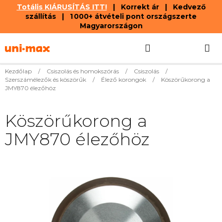
Totális KIÁRUSÍTÁS ITT!
| Korrekt ár | Kedvező
szállítás | 1 000+ átvételi pont országszerte
Magyarországon
Ugrás
Keresés
KOSÁR
a
fő
tartalomhoz
Kezdőlap
/
Csiszolás és homokszórás
/
Csiszolás
/
Szerszámélezők és köszörűk
/
Élező korongok
/
Köszörűkorong a
JMY870 élezőhöz
Köszörűkorong a
JMY870 élezőhöz