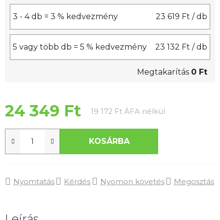
3 - 4 db = 3 % kedvezmény
23 619 Ft
/ db
5 vagy több db = 5 % kedvezmény
23 132 Ft
/ db
Megtakarítás
0 Ft
24 349 Ft
Egységár:
19 172 Ft ÁFA nélkül
KOSÁRBA
Nyomtatás
Kérdés
Nyomon követés
Megosztás
Leírás