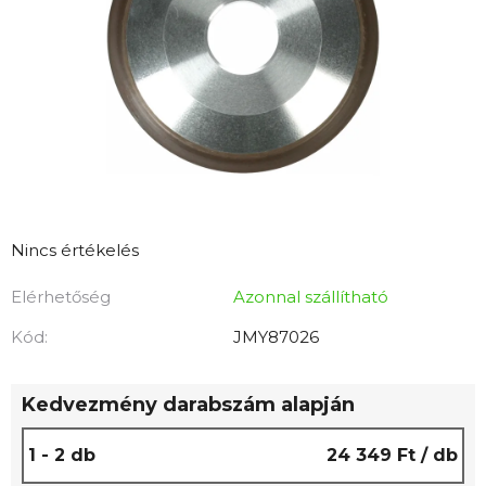
A
Nincs értékelés
termék
Elérhetőség
Azonnal szállítható
átlagos
értékelése
Kód:
JMY87026
5-
ből
Kedvezmény darabszám alapján
0,0
csillag.
1 - 2 db
24 349 Ft
/ db