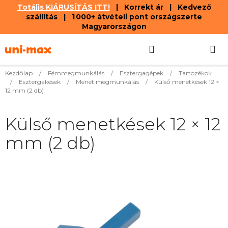
Totális KIÁRUSÍTÁS ITT!
| Korrekt ár | Kedvező
szállítás | 1 000+ átvételi pont országszerte
Magyarországon
Ugrás
Keresés
KOSÁR
a
fő
tartalomhoz
Kezdőlap
/
Fémmegmunkálás
/
Esztergagépek
/
Tartozékok
/
Esztergakések
/
Menet megmunkálás
/
Külső menetkések 12 ×
12 mm (2 db)
Külső menetkések 12 × 12
mm (2 db)