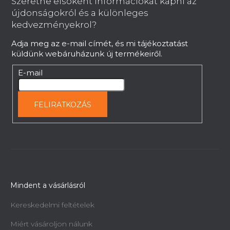
Szeretne elsoként információkat kapni az
l
újdonságokról és a különleges
é
kedvezményekrol?
c
Adja meg az e-mail címét, és mi tájékoztatást
küldünk webáruházunk új termékeiről.
E-mail
FELIRATKOZÁS
Mindent a vásárlásról
Kereskedelmi feltételek
Miért vásároljon nálunk