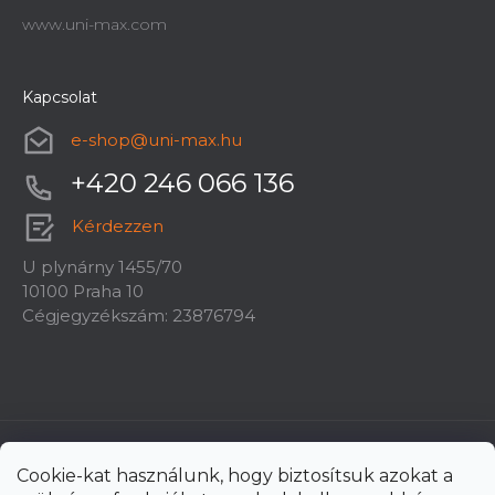
www.uni-max.com
Kapcsolat
e-shop
@
uni-max.hu
+420 246 066 136
Kérdezzen
U plynárny 1455/70
10100 Praha 10
Cégjegyzékszám: 23876794
Cookie-kat használunk, hogy biztosítsuk azokat a