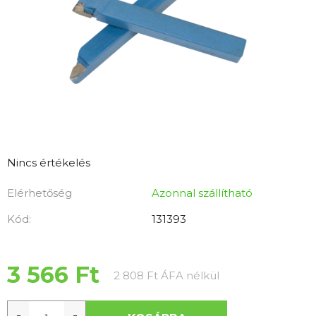
A
Nincs értékelés
termék
Elérhetőség
Azonnal szállítható
átlagos
értékelése
Kód:
131393
5-
ből
0,0
3 566 Ft
Egységár:
2 808 Ft ÁFA nélkül
csillag.