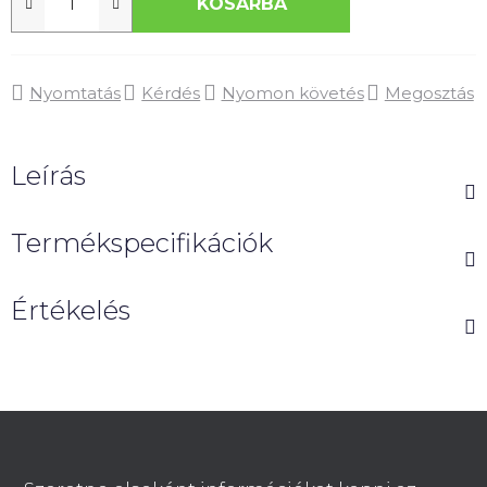
KOSÁRBA
Nyomtatás
Kérdés
Nyomon követés
Megosztás
Leírás
Termékspecifikációk
Értékelés
L
á
b