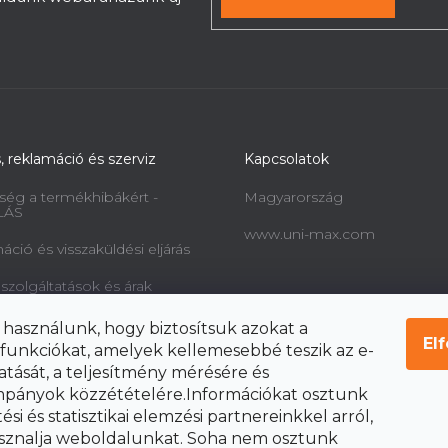
s, reklamáció és szerviz
Kapcsolatok
ség a termékhibákért -
Magyarország
LÁS
www.uni-max.com
ció és visszaküldési eljárás
 szolgáltatások és árak
információk a fogyasztók
 használunk, hogy biztosítsuk azokat a
l és a szerződéstől való
El
funkciókat, amelyek kellemesebbé teszik az e-
ól
atását, a teljesítmény mérésére és
pányok közzétételére.Információkat osztunk
si és statisztikai elemzési partnereinkkel arról,
sznalja weboldalunkat. Soha nem osztunk