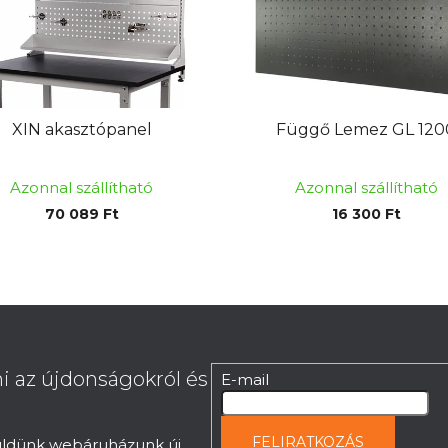
XIN akasztópanel
Függő Lemez GL 120
Azonnal szállítható
Azonnal szállítható
70 089 Ft
16 300 Ft
i az újdonságokról és
E-mail
FELIRATKOZÁS
küldünk webáruházunk új