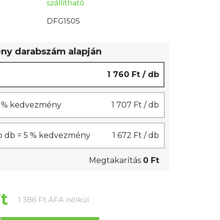
szállítható
DFG1505
y darabszám alapján
1 760 Ft
/ db
 3 % kedvezmény
1 707 Ft
/ db
b db = 5 % kedvezmény
1 672 Ft
/ db
Megtakarítás
0 Ft
Ft
Egységár:
1 386 Ft ÁFA nélkül