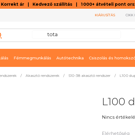
orrekt ár | Kedvező szállítás | 1 000+ átvételi pont o
KIÁRUSÍTÁS
CIKK 
álás
Fémmegmunkálás
Autótechnika
Csiszolás és homoksz
rendszerek
/
Akasztó rendszerek
/
S10-38 akasztó rendszer
/
L100 du
L100 
A
Nincs értékelé
termék
átlagos
Elérhetőség