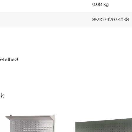
0.08 kg
8590792034038
tételhez!
uk