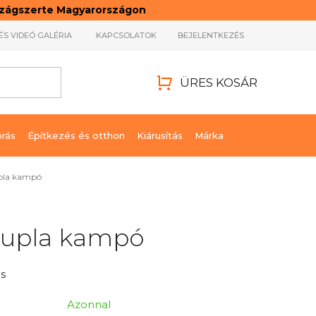
rszágszerte Magyarországon
ÉS VIDEÓ GALÉRIA
KAPCSOLATOK
BEJELENTKEZÉS
ÜRES KOSÁR
KOSÁR
órás
Építkezés és otthon
Kiárusítás
Márka
pla kampó
dupla kampó
s
Azonnal