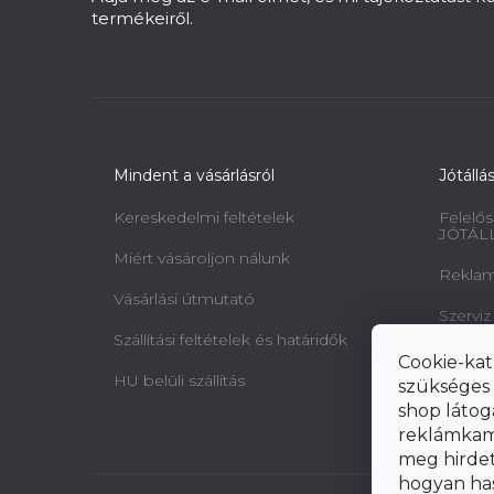
termékeiről.
Mindent a vásárlásról
Jótállá
Kereskedelmi feltételek
Felelős
JÓTÁL
Miért vásároljon nálunk
Reklamá
Vásárlási útmutató
Szerviz
Szállítási feltételek és határidők
Minta 
Cookie-kat
jogairó
HU belüli szállítás
szükséges 
elállásr
shop látog
reklámkam
meg hirdeté
hogyan ha