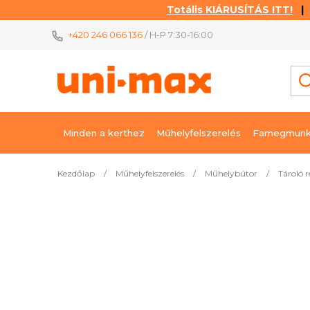
Totális KIÁRUSÍTÁS ITT!
| K
Ugrás
+420 246 066 136
/ H-P 7:30-16:00
a
fő
tartalomhoz
Minden a kerthez
Műhelyfelszerelés
Famegmunk
Kezdőlap
/
Műhelyfelszerelés
/
Műhelybútor
/
Tároló 