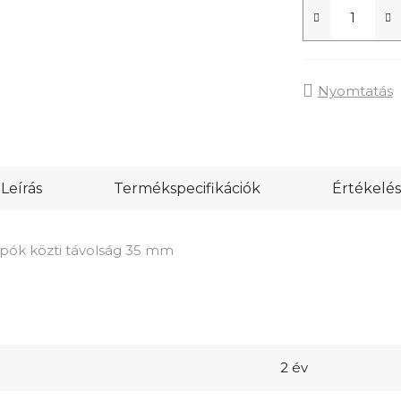
Nyomtatás
Leírás
Termékspecifikációk
Értékelés
ók közti távolság 35 mm
2 év