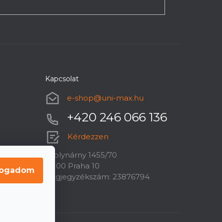
Kapcsolat
e-shop
@
uni-max.hu
+420 246 066 136
Kérdezzen
U plynárny 1455/70
10100 Praha 10
fogadom
Cégjegyzékszám: 23876794