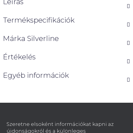
Leírás
Termékspecifikációk
Márka
Silverline
Értékelés
Egyéb információk
L
á
b
Szeretne elsoként információkat kapni az
l
újdonságokról és a különleges