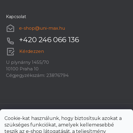
Kapcsolat
e-shop
@
uni-max.hu
+420 246 066 136
Kérdezzen
U plynárny 1455/70
10100 Praha 10
Cégjegyzékszám: 23876794
Cookie-kat használunk, hogy biztosítsuk azokat a
szükséges funkciókat, amelyek kellemesebbé
teszik az e-shop látogatását, a teljesítmény