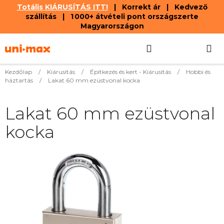
Totális KIÁRUSÍTÁS ITT!
| Korrekt ár | Kedvező
szállítás | 1 000+ átvételi pont országszerte
Magyarországon
Ugrás
Keresés
KOSÁR
a
fő
tartalomhoz
Kezdőlap
/
Kiárusítás
/
Építkezés és kert - Kiárusítás
/
Hobbi és
háztartás
/
Lakat 60 mm ezüstvonal kocka
Lakat 60 mm ezüstvonal
kocka