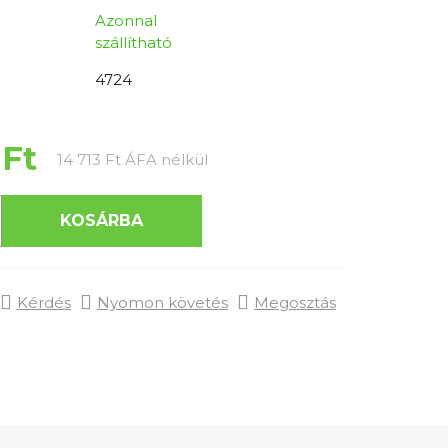
Azonnal
szállítható
4724
 Ft
Egységár:
14 713 Ft ÁFA nélkül
KOSÁRBA
Kérdés
Nyomon követés
Megosztás