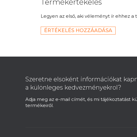
Termékértékelés
Legyen az első, aki véleményt ír ehhez a 
ÉRTÉKELÉS HOZZÁADÁSA
L
á
b
Szeretne elsoként információkat kapn
l
a különleges kedvezményekrol?
é
c
Adja meg az e-mail címét, és mi tájékoztatást 
termékeiről.