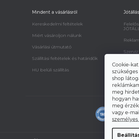
Mindent a vásárlásról
Jótállá
Kereskedelmi feltételek
Felelős
JÓTÁL
Miért vásároljon nálunk
Reklamá
Vásárlási útmutató
Szerviz
Szállítási feltételek és határidők
Minta 
Cookie-kat
jogairó
HU belüli szállítás
szükséges 
elállásr
shop látog
reklámkam
meg hirdeté
hogyan ha
meg érzéke
vagy e-mai
személyes
Beállítá