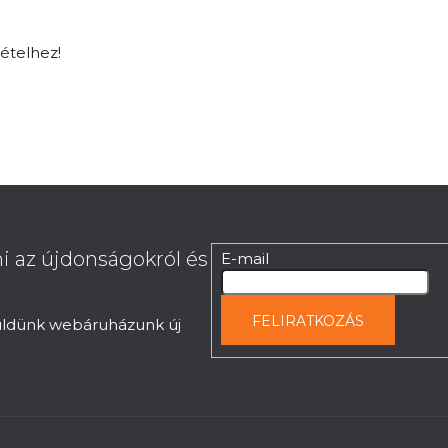
tételhez!
i az újdonságokról és
E-mail
FELIRATKOZÁS
küldünk webáruházunk új