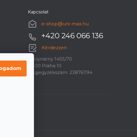
Kapcsolat
e-shop
@
uni-max.hu
+420 246 066 136
Kérdezzen
U plynárny 1455/70
10100 Praha 10
fogadom
Cégjegyzékszám: 23876794