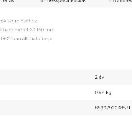
Leírás
Termékspecifikációk
Értékelés
rők szereléséhez.
llítható méret 60 160 mm
180°-ban állítható be, a
2 év
0.94 kg
8590792038531