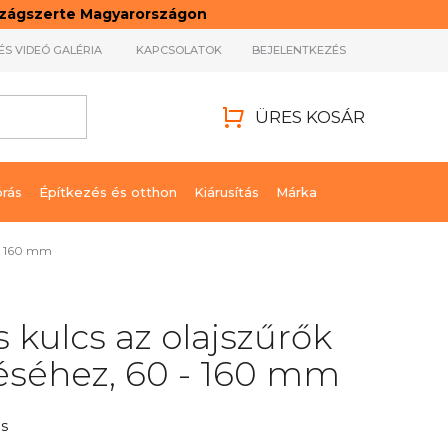
rszágszerte Magyarországon
ÉS VIDEÓ GALÉRIA
KAPCSOLATOK
BEJELENTKEZÉS
ÜRES KOSÁR
KOSÁR
órás
Építkezés és otthon
Kiárusítás
Márka
 - 160 mm
 kulcs az olajszűrők
éséhez, 60 - 160 mm
s