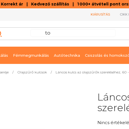
orrekt ár | Kedvező szállítás | 1 000+ átvételi pont o
KIÁRUSÍTÁS
CIKK 
álás
Fémmegmunkálás
Autótechnika
Csiszolás és homoksz
eréje
/
Olajszűrő kulcsok
/
Láncos kulcs az olajszűrők szereléséhez, 60
Láncos
szerel
A
Nincs értékelé