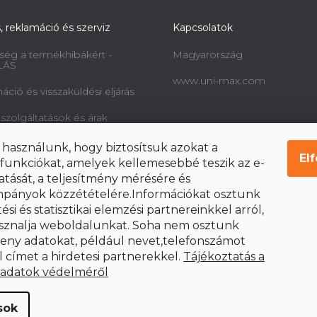
s, reklamáció és szerviz
Kapcsolatok
ség a termékhibákért -
Magyarország
LÁS
www.uni-max.com
ció és visszaküldési eljárás
 szolgáltatások és árak
információk a fogyasztók
 használunk, hogy biztosítsuk azokat a
l és a szerződéstől való
El
funkciókat, amelyek kellemesebbé teszik az e-
ól
atását, a teljesítmény mérésére és
pányok közzétételére.Információkat osztunk
si és statisztikai elemzési partnereinkkel arról,
sznalja weboldalunkat. Soha nem osztunk
ny adatokat, például nevet,telefonszámot
l címet a hirdetesi partnerekkel.
Tájékoztatás a
 adatok védelméről
sok