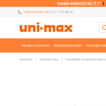
Totális KIÁRUSÍTÁS ITT!
| K
Ugrás
+420 246 066 136
/ H-P 7:30-16:00
a
fő
tartalomhoz
Minden a kerthez
Műhelyfelszerelés
Famegmunk
Kezdőlap
/
Autótechnika
/
Folyadékok és kenőanyagok cs