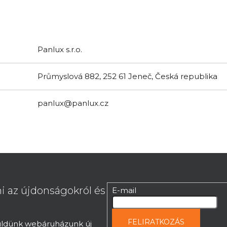
Panlux s.r.o.
Průmyslová 882, 252 61 Jeneč, Česká republika
panlux@panlux.cz
i az újdonságokról és
E-mail
FELIRATKOZÁS
küldünk webáruházunk új