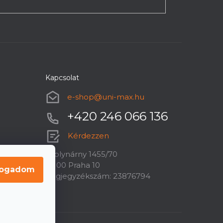
Kapcsolat
e-shop
@
uni-max.hu
+420 246 066 136
Kérdezzen
U plynárny 1455/70
10100 Praha 10
fogadom
Cégjegyzékszám: 23876794