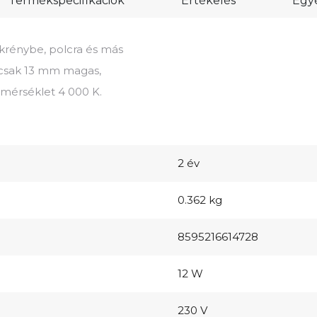
Termékspecifikációk
Értékelés
Egyé
rénybe, polcra és más
 csak 13 mm magas,
mérséklet 4 000 K.
2 év
0.362 kg
8595216614728
12 W
230 V