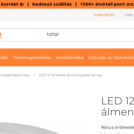
orrekt ár | Kedvező szállítás | 1 000+ átvételi pont o
KIÁRUSÍTÁS
CIKK 
álás
Fémmegmunkálás
Autótechnika
Csiszolás és homoksz
Világítástechnika
/
LED 12 W kerek álmennyezeti lámpa
LED 1
álmen
A
Nincs értékelé