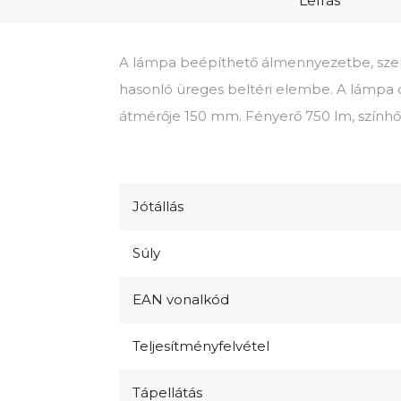
Leírás
A lámpa beépíthető álmennyezetbe, szek
hasonló üreges beltéri elembe. A lámpa
átmérője 150 mm. Fényerő 750 lm, színhő
Jótállás
Súly
EAN vonalkód
Teljesítményfelvétel
Tápellátás