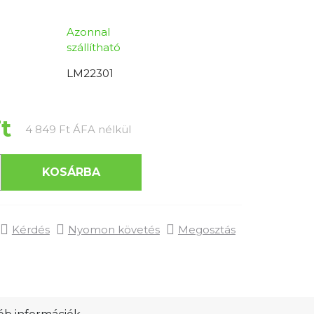
Azonnal
szállítható
LM22301
Ft
Egységár:
4 849 Ft ÁFA nélkül
KOSÁRBA
Kérdés
Nyomon követés
Megosztás