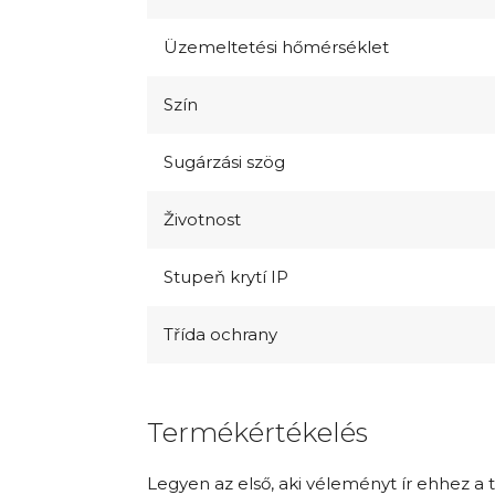
Üzemeltetési hőmérséklet
Szín
Sugárzási szög
Životnost
Stupeň krytí IP
Třída ochrany
Termékértékelés
Legyen az első, aki véleményt ír ehhez a 