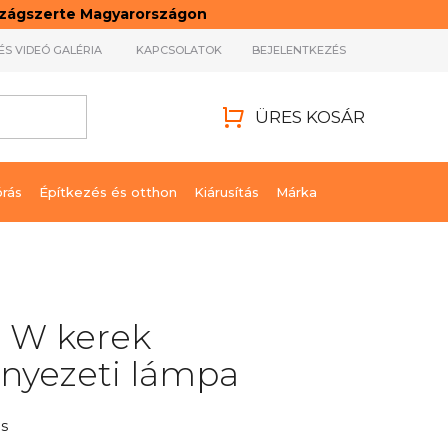
rszágszerte Magyarországon
ÉS VIDEÓ GALÉRIA
KAPCSOLATOK
BEJELENTKEZÉS
ÜRES KOSÁR
KOSÁR
órás
Építkezés és otthon
Kiárusítás
Márka
2 W kerek
nyezeti lámpa
s