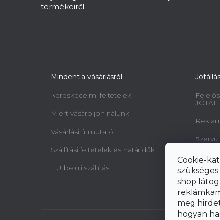
termékeiről.
Mindent a vásárlásról
Jótállá
Kereskedelmi feltételek
Felelős
JÓTÁL
Miért vásároljon nálunk
Reklamá
Vásárlási útmutató
Szerviz
Szállítási feltételek és határidők
Minta 
Cookie-kat
jogairó
HU belüli szállítás
szükséges 
elállásr
shop látog
reklámkam
meg hirdeté
hogyan ha