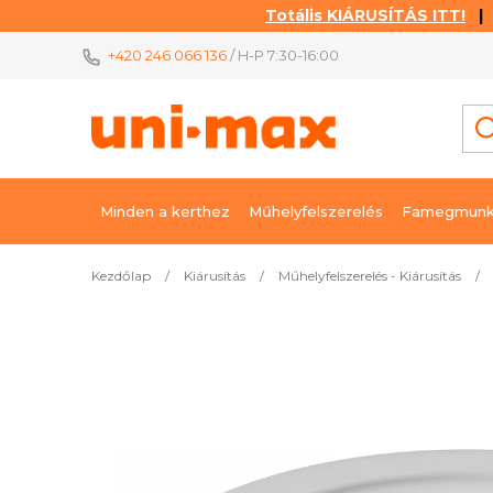
Totális KIÁRUSÍTÁS ITT!
| K
Ugrás
+420 246 066 136
/ H-P 7:30-16:00
a
fő
tartalomhoz
Minden a kerthez
Műhelyfelszerelés
Famegmunk
Kezdőlap
/
Kiárusítás
/
Műhelyfelszerelés - Kiárusítás
/