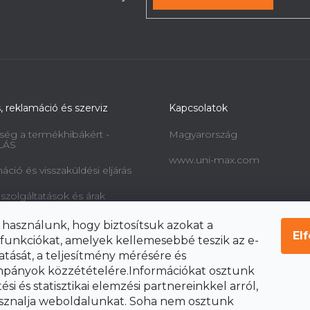
s, reklamáció és szerviz
Kapcsolatok
ség a termékhibákért -
Magyarország
LÁS
www.uni-max.com
ció és visszaküldési eljárás
 szolgáltatások és árak
információk a fogyasztók
 használunk, hogy biztosítsuk azokat a
l és a szerződéstől való
El
funkciókat, amelyek kellemesebbé teszik az e-
ól
atását, a teljesítmény mérésére és
pányok közzétételére.Információkat osztunk
si és statisztikai elemzési partnereinkkel arról,
sznalja weboldalunkat. Soha nem osztunk