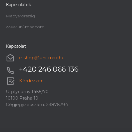
Kapcsolatok
Magyarország
www.uni-max.com
Kapcsolat
e-shop
@
uni-max.hu
+420 246 066 136
Kérdezzen
U plynárny 1455/70
10100 Praha 10
Cégjegyzékszám: 23876794