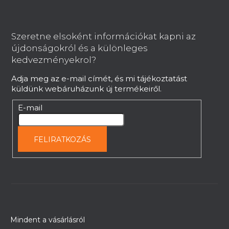
t
L
á
á
s
b
e
Szeretne elsoként információkat kapni az
l
l
újdonságokról és a különleges
é
e
kedvezményekrol?
m
c
Adja meg az e-mail címét, és mi tájékoztatást
e
küldünk webáruházunk új termékeiről.
i
E-mail
FELIRATKOZÁS
Mindent a vásárlásról