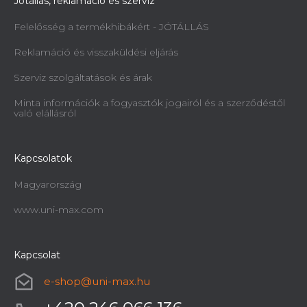
Jótállás, reklamáció és szerviz
Felelősség a termékhibákért - JÓTÁLLÁS
Reklamáció és visszaküldési eljárás
Szerviz szolgáltatások és árak
Minta információk a fogyasztók jogairól és a szerződéstől
való elállásról
Kapcsolatok
Magyarország
www.uni-max.com
Kapcsolat
e-shop
@
uni-max.hu