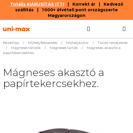
Totális KIÁRUSÍTÁS ITT!
| Korrekt ár | Kedvező
szállítás | 1 000+ átvételi pont országszerte
Magyarországon
Ugrás
Keresés
KOSÁR
a
fő
tartalomhoz
Kezdőlap
/
Műhelyfelszerelés
/
Műhelybútor
/
Tároló rendszerek
/
Mágneses tárolók
/
Mágneses tartók
/
Mágneses akasztó a
papírtekercsekhez.
Mágneses akasztó a
papírtekercsekhez.