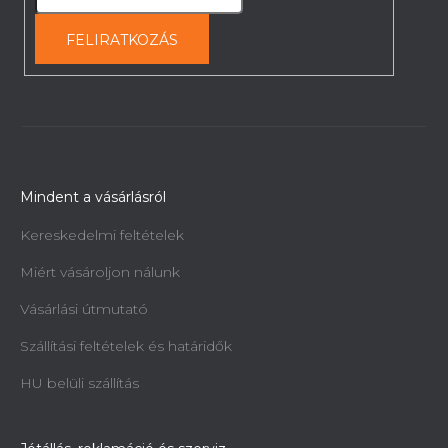
FELIRATKOZÁS
Mindent a vásárlásról
Kereskedelmi feltételek
Miért vásároljon nálunk
Vásárlási útmutató
Szállítási feltételek és határidők
HU belüli szállítás