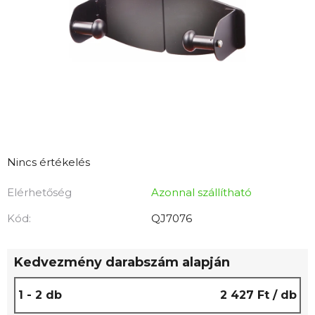
A
Nincs értékelés
termék
Elérhetőség
Azonnal szállítható
átlagos
értékelése
Kód:
QJ7076
5-
ből
Kedvezmény darabszám alapján
0,0
csillag.
1 - 2 db
2 427 Ft
/ db