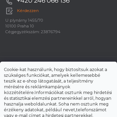
+420 246 066 136
Kérdezzen
U plynárny 1455/70
10100 Praha 10
Cégjegyzékszám: 23876794
Cookie-kat használunk, hogy biztosítsuk azokat a
szükséges funkciókat, amelyek kellemesebbé
teszik az e-shop látogatását, a teljesítmény
mérésére és reklámkampányok
közzétételére.Információkat osztunk meg hirdetési
és statisztikai elemzési partnereinkkel arról, hogyan
hasznalja weboldalunkat. Soha nem osztunk meg
érzékeny adatokat, például nevet,telefonszámot
vagy e-mail címet a hirdetesi partnerekkel.