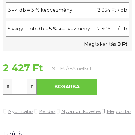
3 - 4 db = 3 % kedvezmény
2 354 Ft
/ db
5 vagy több db = 5 % kedvezmény
2 306 Ft
/ db
Megtakarítás
0 Ft
2 427 Ft
Egységár:
1 911 Ft ÁFA nélkül
KOSÁRBA
Nyomtatás
Kérdés
Nyomon követés
Megosztás
Leírás