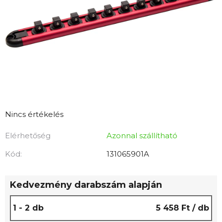
A
Nincs értékelés
termék
Elérhetőség
Azonnal szállítható
átlagos
értékelése
Kód:
131065901A
5-
ből
Kedvezmény darabszám alapján
0,0
csillag.
1 - 2 db
5 458 Ft
/ db