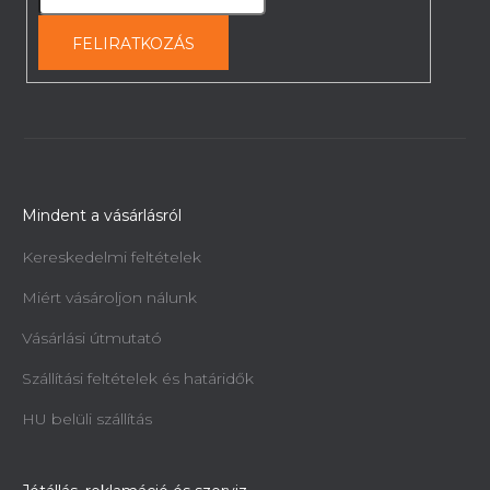
FELIRATKOZÁS
Mindent a vásárlásról
Kereskedelmi feltételek
Miért vásároljon nálunk
Vásárlási útmutató
Szállítási feltételek és határidők
HU belüli szállítás