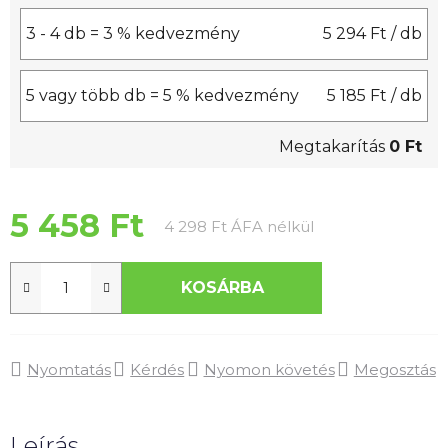
3 - 4 db = 3 % kedvezmény
5 294 Ft
/ db
5 vagy több db = 5 % kedvezmény
5 185 Ft
/ db
Megtakarítás
0 Ft
5 458 Ft
Egységár:
4 298 Ft ÁFA nélkül
KOSÁRBA
Nyomtatás
Kérdés
Nyomon követés
Megosztás
Leírás