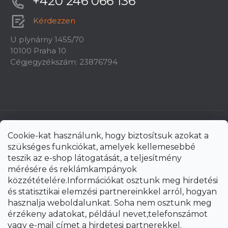
+420 246 066 136
Kérdezzen
U plynárny 1455/70
10100 Praha 10
Cégjegyzékszám: 23876794
Cookie-kat használunk, hogy biztosítsuk azokat a
szükséges funkciókat, amelyek kellemesebbé
teszik az e-shop látogatását, a teljesítmény
mérésére és reklámkampányok
közzétételére.Információkat osztunk meg hirdetési
és statisztikai elemzési partnereinkkel arról, hogyan
hasznalja weboldalunkat. Soha nem osztunk meg
érzékeny adatokat, például nevet,telefonszámot
vagy e-mail címet a hirdetesi partnerekkel.