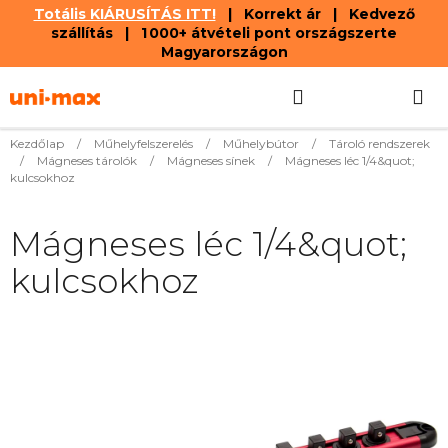
Totális KIÁRUSÍTÁS ITT!
| Korrekt ár | Kedvező
szállítás | 1 000+ átvételi pont országszerte
Magyarországon
Ugrás
Keresés
KOSÁR
a
fő
tartalomhoz
Kezdőlap
/
Műhelyfelszerelés
/
Műhelybútor
/
Tároló rendszerek
/
Mágneses tárolók
/
Mágneses sínek
/
Mágneses léc 1/4&quot;
kulcsokhoz
Mágneses léc 1/4&quot;
kulcsokhoz