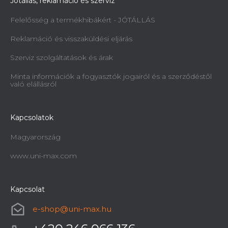
Jótállás, reklamáció és szerviz
Felelősség a termékhibákért - JÓTÁLLÁS
Reklamáció és visszaküldési eljárás
Szerviz szolgáltatások és árak
Minta információk a fogyasztók jogairól és a szerződéstől
való elállásról
Kapcsolatok
Magyarország
www.uni-max.com
Kapcsolat
e-shop
@
uni-max.hu