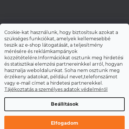
Cookie-kat használunk, hogy biztosítsuk azokat a
szükséges funkciókat, amelyek kellemesebbé
teszik az e-shop látogatását, a teljesítmény
mérésére és reklámkampányok
közzétételére.Információkat osztunk meg hirdetési
és statisztikai elemzési partnereinkkel arról, hogyan
hasznalja weboldalunkat. Soha nem osztunk meg
érzékeny adatokat, például nevet,telefonszámot
vagy e-mail címet a hirdetesi partnerekkel.
Shoptet Premium készítette
Tájékoztatás a személyes adatok védelméről
Copyright 2026
uni-max.hu
. Minden jog fenntartva.
Süti
Beállítások
beállítások szerkesztése
Elfogadom