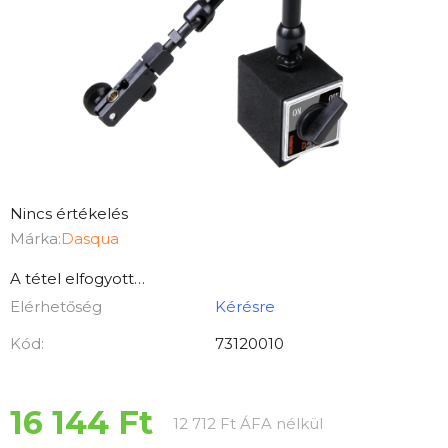
A
Nincs értékelés
termék
Márka:
Dasqua
átlagos
A tétel elfogyott…
értékelése
Elérhetőség
Kérésre
5-
ből
Kód:
73120010
0,0
csillag.
16 144 Ft
Egységár:
12 712 Ft ÁFA nélkül