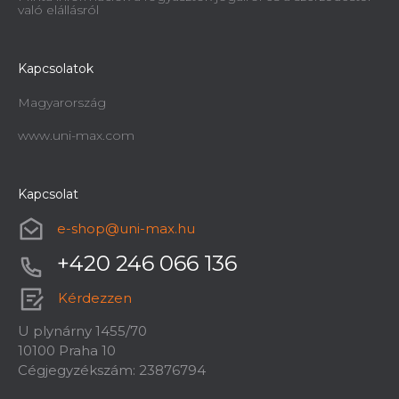
való elállásról
Kapcsolatok
Magyarország
www.uni-max.com
Kapcsolat
e-shop
@
uni-max.hu
+420 246 066 136
Kérdezzen
U plynárny 1455/70
10100 Praha 10
Cégjegyzékszám: 23876794