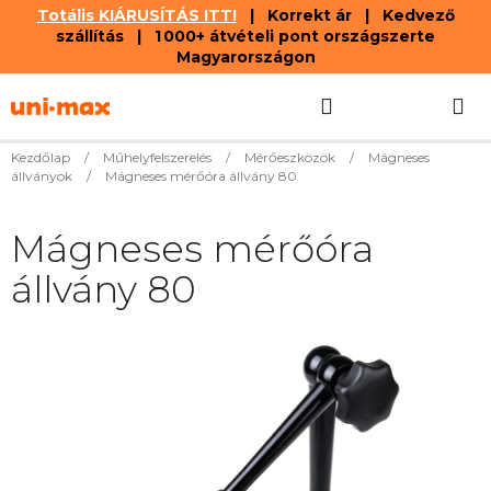
Totális KIÁRUSÍTÁS ITT!
| Korrekt ár | Kedvező
szállítás | 1 000+ átvételi pont országszerte
Magyarországon
Ugrás
Keresés
KOSÁR
a
fő
tartalomhoz
Kezdőlap
/
Műhelyfelszerelés
/
Mérőeszközök
/
Mágneses
állványok
/
Mágneses mérőóra állvány 80
Mágneses mérőóra
állvány 80