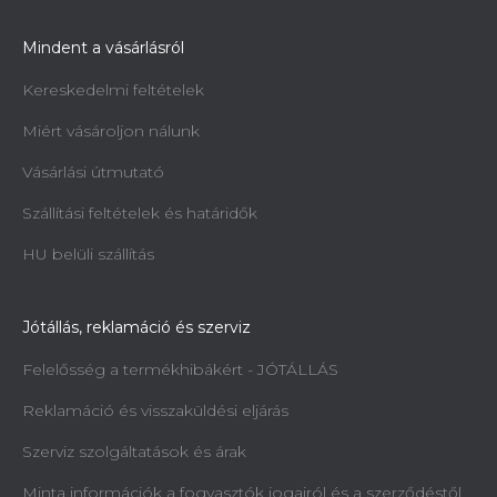
Mindent a vásárlásról
Kereskedelmi feltételek
Miért vásároljon nálunk
Vásárlási útmutató
Szállítási feltételek és határidők
HU belüli szállítás
Jótállás, reklamáció és szerviz
Felelősség a termékhibákért - JÓTÁLLÁS
Reklamáció és visszaküldési eljárás
Szerviz szolgáltatások és árak
Minta információk a fogyasztók jogairól és a szerződéstől