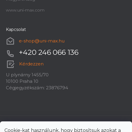
www.uni-max.com
Kapcsolat
e-shop
@
uni-max.hu
+420 246 066 136
Kérdezzen
U plynárny 1455/70
10100 Praha 10
Cégjegyzékszám: 23876794
Cookie-kat használunk, hogy biztosítsuk azokat a