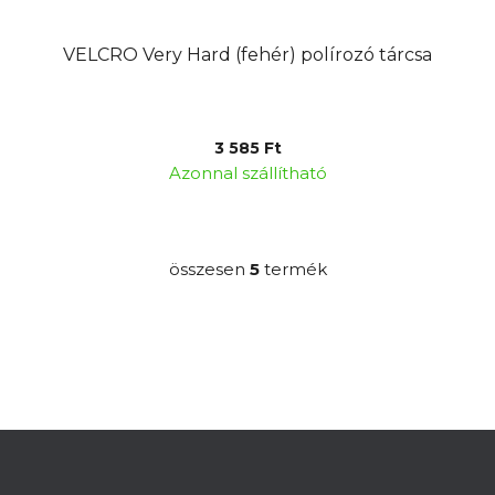
VELCRO Very Hard (fehér) polírozó tárcsa
3 585 Ft
Azonnal szállítható
összesen
5
termék
L
i
s
t
a
i
r
L
á
á
n