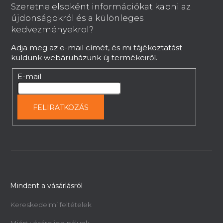
b
y
Szeretne elsoként információkat kapni az
í
l
újdonságokról és a különleges
t
é
kedvezményekrol?
á
c
s
Adja meg az e-mail címét, és mi tájékoztatást
e
küldünk webáruházunk új termékeiről.
l
E-mail
e
m
e
FELIRATKOZÁS
i
Mindent a vásárlásról
Kereskedelmi feltételek
Miért vásároljon nálunk