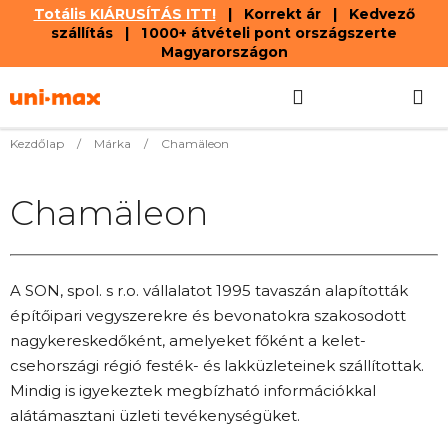
Totális KIÁRUSÍTÁS ITT!
| Korrekt ár | Kedvező
szállítás | 1 000+ átvételi pont országszerte
Magyarországon
Ugrás
Keresés
KOSÁR
a
fő
tartalomhoz
Kezdőlap
/
Márka
/
Chamäleon
Chamäleon
A SON, spol. s r.o. vállalatot 1995 tavaszán alapították
építőipari vegyszerekre és bevonatokra szakosodott
nagykereskedőként, amelyeket főként a kelet-
csehországi régió festék- és lakküzleteinek szállítottak.
Mindig is igyekeztek megbízható információkkal
alátámasztani üzleti tevékenységüket.