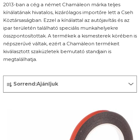
2013-ban a cég a német Chamäleon márka teljes
kínálatának hivatalos, kizárólagos importőre lett a Cseh
Köztársaságban. Ezzel a kínálattal az autójavítás és az
ipar területén található speciális munkahelyekre
összpontosítottak. A termékek a kismesterek körében is
népszerűvé váltak, ezért a Chamäleon termékeit
kiválasztott szaküzletek bemutató standjain is
megtalálhatja.
T
Sorrend:
Ajánljuk
e
r
T
m
e
é
r
k
m
e
é
k