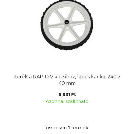
é
k
k
r
e
e
k
n
l
d
i
e
s
z
t
é
á
s
j
e
Kerék a RAPID V kocsihoz, lapos karika, 240 ×
a
40 mm
6 931 Ft
Azonnal szállítható
összesen
1
termék
L