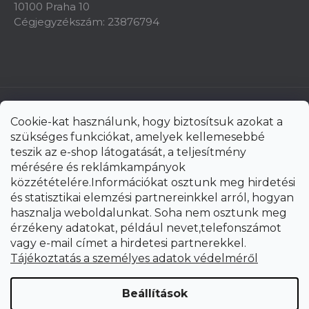
10100 Praha 10
Cégjegyzékszám: 23876794
Cookie-kat használunk, hogy biztosítsuk azokat a
szükséges funkciókat, amelyek kellemesebbé
teszik az e-shop látogatását, a teljesítmény
mérésére és reklámkampányok
közzétételére.Információkat osztunk meg hirdetési
és statisztikai elemzési partnereinkkel arról, hogyan
hasznalja weboldalunkat. Soha nem osztunk meg
érzékeny adatokat, például nevet,telefonszámot
vagy e-mail címet a hirdetesi partnerekkel.
Shoptet Premium készítette
Tájékoztatás a személyes adatok védelméről
Copyright 2026
uni-max.hu
. Minden jog fenntartva.
Süti
Beállítások
beállítások szerkesztése