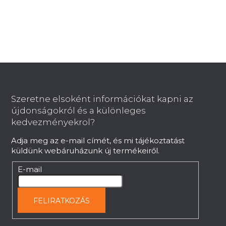
i
s
t
a
i
r
L
á
á
n
b
y
Szeretne elsoként információkat kapni az
í
l
újdonságokról és a különleges
t
é
kedvezményekrol?
á
c
s
Adja meg az e-mail címét, és mi tájékoztatást
e
küldünk webáruházunk új termékeiről.
l
E-mail
e
m
e
FELIRATKOZÁS
i