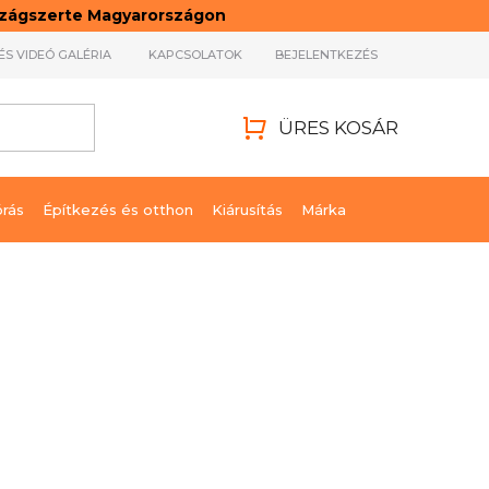
rszágszerte Magyarországon
ÉS VIDEÓ GALÉRIA
KAPCSOLATOK
BEJELENTKEZÉS
ÜRES KOSÁR
KOSÁR
órás
Építkezés és otthon
Kiárusítás
Márka