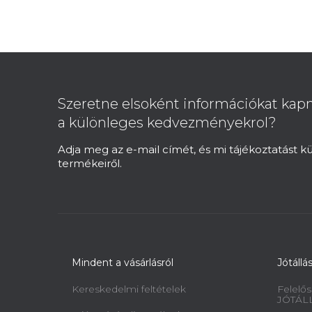
p
a
n
L
e
á
l
b
Szeretne elsoként információkat kapn
l
a különleges kedvezményekrol?
é
c
Adja meg az e-mail címét, és mi tájékoztatást 
termékeiről.
Mindent a vásárlásról
Jótállá
Kereskedelmi feltételek
Felelős
JÓTÁL