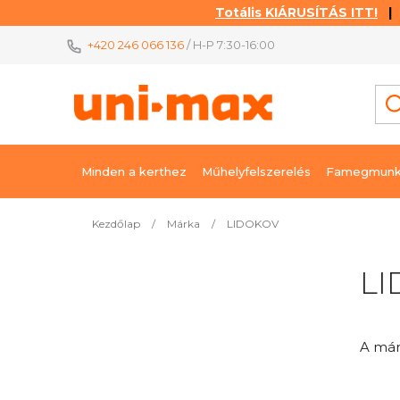
Totális KIÁRUSÍTÁS ITT!
| K
Ugrás
+420 246 066 136
/ H-P 7:30-16:00
a
fő
tartalomhoz
Minden a kerthez
Műhelyfelszerelés
Famegmunk
Kezdőlap
/
Márka
/
LIDOKOV
O
L
l
d
a
A má
l
s
ó