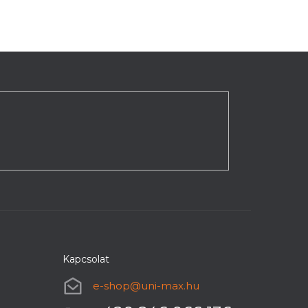
Kapcsolat
e-shop
@
uni-max.hu