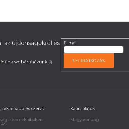
i az újdonságokról és
E-mail
FELIRATKOZÁS
küldünk webáruházunk új
s, reklamáció és szerviz
Kapcsolatok
ség a termékhibákért -
Magyarország
LÁS