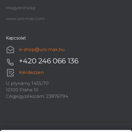
Magyarország
www.uni-max.com
Kapcsolat
e-shop
@
uni-max.hu
+420 246 066 136
Kérdezzen
U plynárny 1455/70
10100 Praha 10
Cégjegyzékszám: 23876794