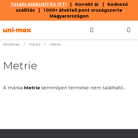
Totális KIÁRUSÍTÁS ITT!
| Korrekt ár | Kedvező
szállítás | 1 000+ átvételi pont országszerte
Magyarországon
Ugrás
Keresés
KOSÁR
a
fő
tartalomhoz
Kezdőlap
/
Márka
/
Metrie
Metrie
A márka
Metrie
semmilyen terméke nem található...
L