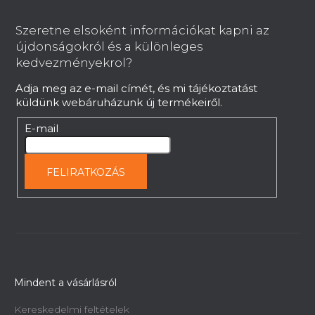
á
b
Szeretne elsoként információkat kapni az
l
újdonságokról és a különleges
é
kedvezményekrol?
c
Adja meg az e-mail címét, és mi tájékoztatást
küldünk webáruházunk új termékeiről.
E-mail
FELIRATKOZÁS
Mindent a vásárlásról
Kereskedelmi feltételek