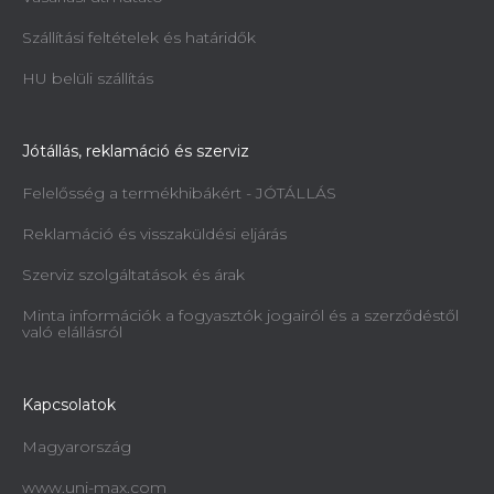
Szállítási feltételek és határidők
HU belüli szállítás
Jótállás, reklamáció és szerviz
Felelősség a termékhibákért - JÓTÁLLÁS
Reklamáció és visszaküldési eljárás
Szerviz szolgáltatások és árak
Minta információk a fogyasztók jogairól és a szerződéstől
való elállásról
Kapcsolatok
Magyarország
www.uni-max.com