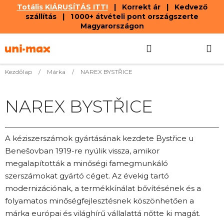
Totális KIÁRUSÍTÁS ITT!
| Korrekt ár | Kedvező
szállítás | 1 000+ átvételi pont országszerte
Magyarországon
Ugrás
Keresés
KOSÁR
a
fő
tartalomhoz
Kezdőlap
/
Márka
/
NAREX BYSTŘICE
NAREX BYSTŘICE
A kéziszerszámok gyártásának kezdete Bystřice u
Benešovban 1919-re nyúlik vissza, amikor
megalapították a minőségi famegmunkáló
szerszámokat gyártó céget. Az évekig tartó
modernizációnak, a termékkínálat bővítésének és a
folyamatos minőségfejlesztésnek köszönhetően a
márka európai és világhírű vállalattá nőtte ki magát.