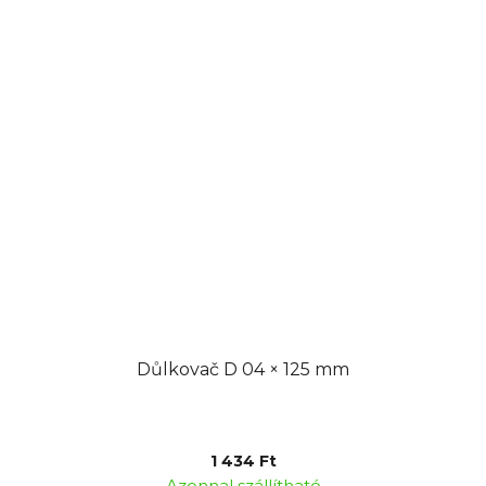
Důlkovač D 04 × 125 mm
1 434 Ft
Azonnal szállítható