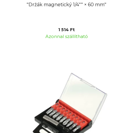
j
e
"Držák magnetický 1/4"" × 60 mm"
a
1 514 Ft
Azonnal szállítható