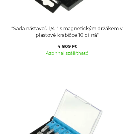
"Sada nástavců 1/4"" s magnetickým držákem v
plastové krabičce 10 dílná"
4 809 Ft
Azonnal szállítható