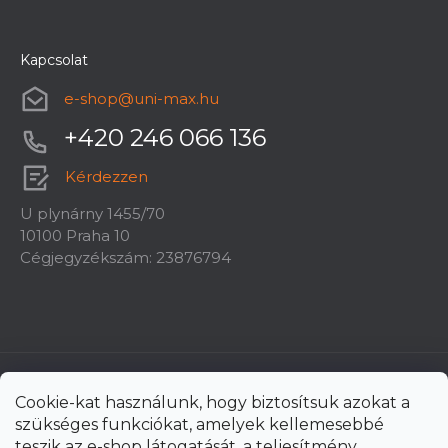
Kapcsolat
e-shop
@
uni-max.hu
+420 246 066 136
Kérdezzen
U plynárny 1455/70
10100 Praha 10
Cégjegyzékszám: 23876794
Cookie-kat használunk, hogy biztosítsuk azokat a
szükséges funkciókat, amelyek kellemesebbé
teszik az e-shop látogatását, a teljesítmény