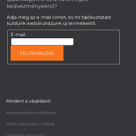
t
é
kedvezményekrol?
á
c
s
Adja meg az e-mail címét, és mi tájékoztatást
e
küldünk webáruházunk új termékeiről.
l
E-mail
e
m
e
FELIRATKOZÁS
i
Mindent a vásárlásról
Kereskedelmi feltételek
Miért vásároljon nálunk
Vásárlási útmutató