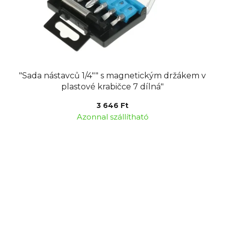
"Sada nástavců 1/4"" s magnetickým držákem v
plastové krabičce 7 dílná"
3 646 Ft
Azonnal szállítható