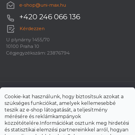
e-shop
@
uni-max.hu
+420 246 066 136
Kérdezzen
U plynárny 1455/70
10100 Praha 10
Cégjegyzékszám: 23876794
Cookie-kat használunk, hogy biztosítsuk azokat a
szükséges funkciókat, amelyek kellemesebbé
teszik az e-shop látogatását, a teljesítmény
mérésére és reklámkampányok
közzétételére.Információkat osztunk meg hirdetési
és statisztikai elemzési partnereinkkel arról, hogyan