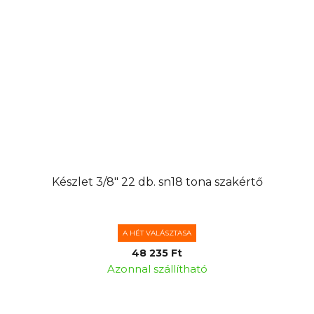
Készlet 3/8" 22 db. sn18 tona szakértő
A HÉT VALÁSZTASA
48 235 Ft
Azonnal szállítható