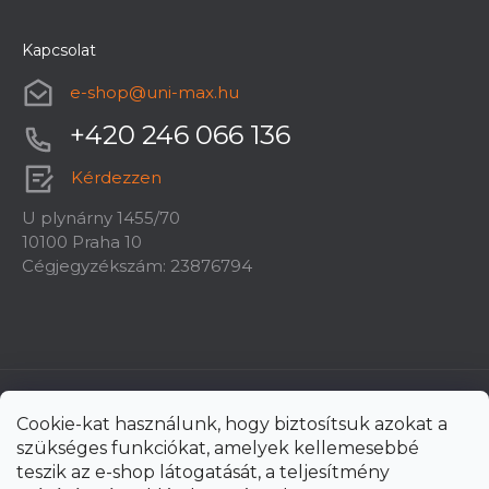
Kapcsolat
e-shop
@
uni-max.hu
+420 246 066 136
Kérdezzen
U plynárny 1455/70
10100 Praha 10
Cégjegyzékszám: 23876794
Cookie-kat használunk, hogy biztosítsuk azokat a
szükséges funkciókat, amelyek kellemesebbé
teszik az e-shop látogatását, a teljesítmény