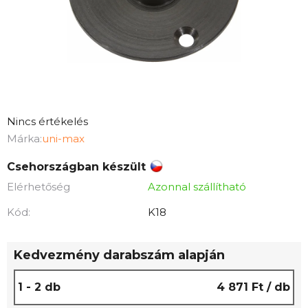
A
Nincs értékelés
termék
Márka:
uni-max
átlagos
Csehországban készült
értékelése
Elérhetőség
Azonnal szállítható
5-
ből
Kód:
K18
0,0
csillag.
Kedvezmény darabszám alapján
1 - 2 db
4 871 Ft
/ db