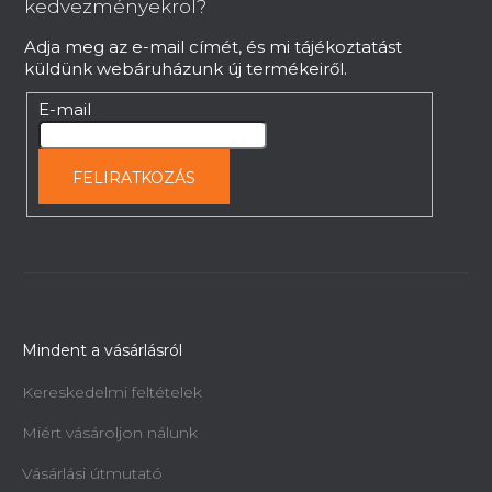
é
kedvezményekrol?
c
Adja meg az e-mail címét, és mi tájékoztatást
küldünk webáruházunk új termékeiről.
E-mail
FELIRATKOZÁS
Mindent a vásárlásról
Kereskedelmi feltételek
Miért vásároljon nálunk
Vásárlási útmutató