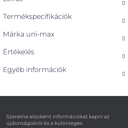
Termékspecifikációk
Márka
uni-max
Értékelés
Egyéb információk
L
á
b
Szeretne elsoként információkat kapni az
l
újdonságokról és a különleges