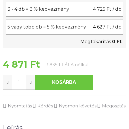
3 - 4 db = 3 % kedvezmény
4 725 Ft
/ db
5 vagy több db = 5 % kedvezmény
4 627 Ft
/ db
Megtakarítás
0 Ft
4 871 Ft
Egységár:
3 835 Ft ÁFA nélkül
KOSÁRBA
Nyomtatás
Kérdés
Nyomon követés
Megosztás
Leírás